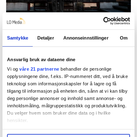
Det er ikke like store fjell å skue mot som på
Samtykke
Detaljer
Annonseinnstillinger
Om
Vestlandet, men Nils Egil Kjesæth har noen ås-
topper han kan hvile øynene på fra huset i Skien.
Hanna Skotheim
Ansvarlig bruk av dataene dine
Vi og
våre 21 partnerne
behandler de personlige
opplysningene dine, f.eks. IP-nummeret ditt, ved å bruke
40 år og ufør
teknologi som informasjonskapsler for å lagre og få
– Skal jeg si til kona mi at du ikke likte kakene?
tilgang til informasjon på enheten din, sånn at vi kan tilby
deg personlige annonser og innhold samt annonse- og
Jeg ser ned på den halvspiste vannbakkelsen på
innholdsmåling, målgruppestatistikk og produktutvikling.
tallerkenen. Tar en bit til.
Du velger hvem som bruker dine data og i hvilke
hensikter.
Da Kjesæth fikk innvilget uførepensjon, ble han
først lettet. Men så kom bismaken.
Under
mer info
kan du lese om hvordan dine personlige