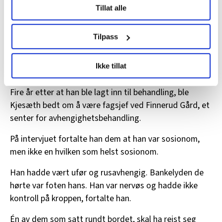
Tillat alle
data behandles og hvordan du kan velge hvordan de skal
«Varig ufør. Du er ferdig. Alt er over. Du er ingenting»,
brukes. Du kan hele tiden endre eller trekke tilbake ditt
skriver Kjesæth i boka.
samtykke fra erklæringen om informasjonskapsler.
Tilpass
Etter ni måneder, dro Kjesæth til sykehuset og ba om
LO Medias publikasjoner frifagbevegelse.no, hk-nytt.no
å være portør der. Han var vikar der før han fikk en
Ikke tillat
og fontene.no bruker informasjonskapsler (cookies) for å
miljøterapeutstilling ved et rehabiliteringssenter.
lære hvordan våre nettsider blir brukt slik at vi tilby
Fire år etter at han ble lagt inn til behandling, ble
relevant innhold, tilpassede annonser og utarbeide
Kjesæth bedt om å være fagsjef ved Finnerud Gård, et
statistikk.
Vi deler bare informasjon om hvordan du bruker
senter for avhengighetsbehandling.
nettstedet med LO Medias egne samarbeidspartnere
På intervjuet fortalte han dem at han var sosionom,
innenfor analyse og annonsering. Disse er angitt i
men ikke en hvilken som helst sosionom.
oversikten lengre ned på denne siden.
Han hadde vært ufør og rusavhengig. Bankelyden de
hørte var foten hans. Han var nervøs og hadde ikke
kontroll på kroppen, fortalte han.
Én av dem som satt rundt bordet, skal ha reist seg