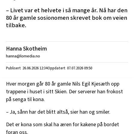
– Livet var et helvete i så mange år. Nå har den
80 år gamle sosionomen skrevet bok om veien
tilbake.
Hanna Skotheim
hanna@lomedia.no
26.06.2026
12:34
07.07.2026 09:50
Hver morgen går 80 år gamle Nils Egil Kjesæth opp
trappene i huset i sitt Skien. Der serverer han frokost
på senga til kona.
– Ja, sånn har det blitt altså, sier han og smiler.
Det er kona som skal ha æren for kakene på bordet
foran oss.