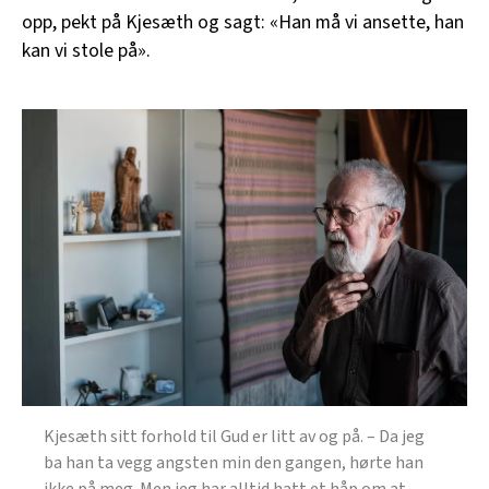
opp, pekt på Kjesæth og sagt: «Han må vi ansette, han
kan vi stole på».
Kjesæth sitt forhold til Gud er litt av og på. – Da jeg
ba han ta vegg angsten min den gangen, hørte han
ikke på meg. Men jeg har alltid hatt et håp om at