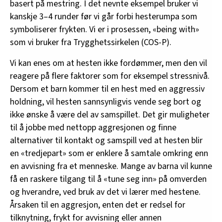
basert på mestring. I det nevnte eksempel bruker vi
kanskje 3–4 runder før vi går forbi hesterumpa som
symboliserer frykten. Vi er i prosessen, «being with»
som vi bruker fra Trygghetssirkelen (COS-P).
Vi kan enes om at hesten ikke fordømmer, men den vil
reagere på flere faktorer som for eksempel stressnivå.
Dersom et barn kommer til en hest med en aggressiv
holdning, vil hesten sannsynligvis vende seg bort og
ikke ønske å være del av samspillet. Det gir muligheter
til å jobbe med nettopp aggresjonen og finne
alternativer til kontakt og samspill ved at hesten blir
en «tredjepart» som er enklere å samtale omkring enn
en avvisning fra et menneske. Mange av barna vil kunne
få en raskere tilgang til å «tune seg inn» på omverden
og hverandre, ved bruk av det vi lærer med hestene.
Årsaken til en aggresjon, enten det er redsel for
tilknytning, frykt for avvisning eller annen