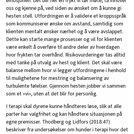
emosjonen. Det blir her en frykt vi tør møte, ta innover
oss og kjenne på, ved siden av ønsket om å kunne gi
hesten stell. Utfordringen er å validere et kroppsspråk
som kommuniserer ønske om avstand, samtidig som
klienten mentalt ønsker nærhet og å være avslappet.
Dette kan starte mange prosesser og vil for klienten
være enkelt å overføre til andre deler av hverdagen
hvor frykten tar overhånd. Risikovurderinger tas alltid
med tanke på utvalg av hest og klient. Det skal være
balanse mellom hvor vi legger utfordringene i henhold
til mulighetene for mestring og balansering av
turbulente følelser. Gjennom hesten jobber vi sammen
som et «vi», uten at det blir for personlig.
I terapi skal dyrene kunne håndteres løse, slik at alle
parter har valgfrihet og kan håndtere situasjonen på
egne premisser. Thodberg og Lidfors (2018:47)
beskriver fra undersøkelser om hunder i terapi hvor det