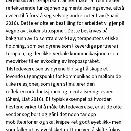
dyreassistert terapi blant annet måter å fremme den
reflekterende funksjonen og mentaliseringsevne, altså
evnen til å forstå seg selv og andre «utenfra» (Shani
2016). Dette er ofte en bestilling for arbeidet vi gjør på
vegne av skoleinstitusjoner. Dette beskrives på
bakgrunn av to sentrale verktøy; terapeutens etiske
holdning, som ser dyrene som likeverdige partnere i
terapien, og den ikke-verbale kommunikasjonen som
medvirker til en avkoding av kroppsspråket.
Tilstedeværelsen av dyrene blir sagt å skape et
levende utgangspunkt for kommunikasjon mellom de
ulike relasjoner, som igjen stimulerer den
reflekterende funksjonen og mentaliseringsevnen
(Shani, Liat 2016). Et typisk eksempel på hvordan
hestene virker til å måle tilstedeværelse, er at de ofte
vender seg bort og går i det noen tar opp
mobiltelefoner og skal knipse «et godt øyeblikk» men
som faller ut av øyeblikket nettopp ved å skifte fokus.