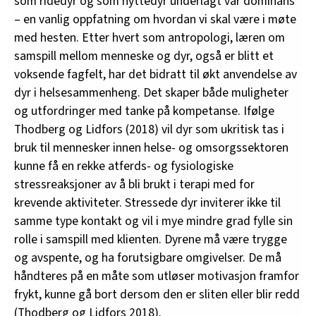
som ridedyr og som nyttedyr underlagt vår dominans
– en vanlig oppfatning om hvordan vi skal være i møte
med hesten. Etter hvert som antropologi, læren om
samspill mellom menneske og dyr, også er blitt et
voksende fagfelt, har det bidratt til økt anvendelse av
dyr i helsesammenheng. Det skaper både muligheter
og utfordringer med tanke på kompetanse. Ifølge
Thodberg og Lidfors (2018) vil dyr som ukritisk tas i
bruk til mennesker innen helse- og omsorgssektoren
kunne få en rekke atferds- og fysiologiske
stressreaksjoner av å bli brukt i terapi med for
krevende aktiviteter. Stressede dyr inviterer ikke til
samme type kontakt og vil i mye mindre grad fylle sin
rolle i samspill med klienten. Dyrene må være trygge
og avspente, og ha forutsigbare omgivelser. De må
håndteres på en måte som utløser motivasjon framfor
frykt, kunne gå bort dersom den er sliten eller blir redd
(Thodberg og Lidfors 2018).