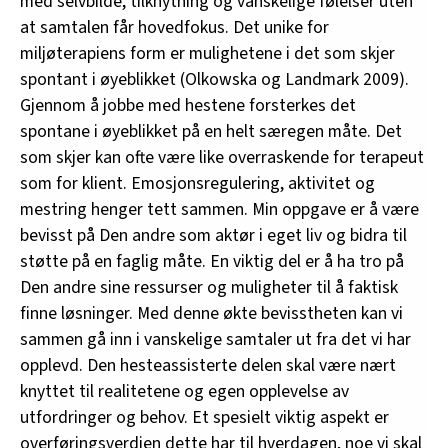
med selvbilde, tilknytning og vanskelige følelser uten
at samtalen får hovedfokus. Det unike for
miljøterapiens form er mulighetene i det som skjer
spontant i øyeblikket (Olkowska og Landmark 2009).
Gjennom å jobbe med hestene forsterkes det
spontane i øyeblikket på en helt særegen måte. Det
som skjer kan ofte være like overraskende for terapeut
som for klient. Emosjonsregulering, aktivitet og
mestring henger tett sammen. Min oppgave er å være
bevisst på Den andre som aktør i eget liv og bidra til
støtte på en faglig måte. En viktig del er å ha tro på
Den andre sine ressurser og muligheter til å faktisk
finne løsninger. Med denne økte bevisstheten kan vi
sammen gå inn i vanskelige samtaler ut fra det vi har
opplevd. Den hesteassisterte delen skal være nært
knyttet til realitetene og egen opplevelse av
utfordringer og behov. Et spesielt viktig aspekt er
overføringsverdien dette har til hverdagen, noe vi skal