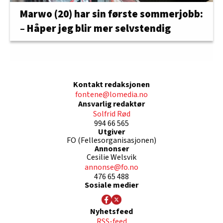
Marwo (20) har sin første sommerjobb:
– Håper jeg blir mer selvstendig
Kontakt redaksjonen
fontene@lomedia.no
Ansvarlig redaktør
Solfrid Rød
994 66 565
Utgiver
FO (Fellesorganisasjonen)
Annonser
Cesilie Welsvik
annonse@fo.no
476 65 488
Sosiale medier
Nyhetsfeed
RSS-feed