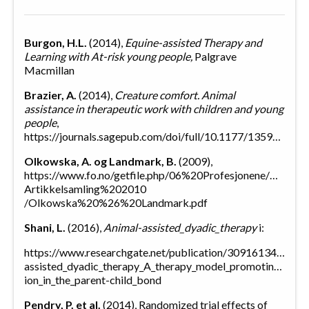
Burgon, H.L.
(2014),
Equine-assisted Therapy and
Learning with At-risk young people,
Palgrave
Macmillan
Brazier, A.
(2014),
Creature comfort. Animal
assistance in therapeutic work with children and young
people
,
https://journals.sagepub.com/doi/full/10.1177/1359104513517446
Olkowska, A. og Landmark, B.
(2009),
https://www.fo.no/getfile.php/06%20Profesjonene/Barnev
Artikkelsamling%202010
/Olkowska%20%26%20Landmark.pdf
Shani, L.
(2016),
Animal-assisted_dyadic_therapy
i:
https://www.researchgate.net/publication/309161341_Anim
assisted_dyadic_therapy_A_therapy_model_promoting_devel
ion_in_the_parent-child_bond
Pendry, P. et al.
(2014), Randomized trial effects of