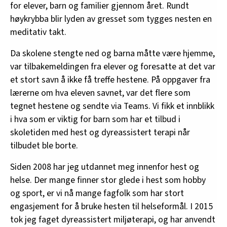
for elever, barn og familier gjennom året. Rundt
høykrybba blir lyden av gresset som tygges nesten en
meditativ takt.
Da skolene stengte ned og barna måtte være hjemme,
var tilbakemeldingen fra elever og foresatte at det var
et stort savn å ikke få treffe hestene. På oppgaver fra
lærerne om hva eleven savnet, var det flere som
tegnet hestene og sendte via Teams. Vi fikk et innblikk
i hva som er viktig for barn som har et tilbud i
skoletiden med hest og dyreassistert terapi når
tilbudet ble borte.
Siden 2008 har jeg utdannet meg innenfor hest og
helse. Der mange finner stor glede i hest som hobby
og sport, er vi nå mange fagfolk som har stort
engasjement for å bruke hesten til helseformål. I 2015
tok jeg faget dyreassistert miljøterapi, og har anvendt