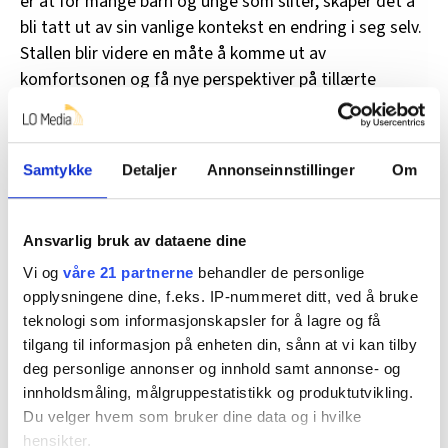
er at for mange barn og unge som sliter, skaper det å
bli tatt ut av sin vanlige kontekst en endring i seg selv.
Stallen blir videre en måte å komme ut av
komfortsonen og få nye perspektiver på tillærte
strategier.
Samtykke
Detaljer
Annonseinnstillinger
Om
Terapeutens oppgave er essensiell
Som terapeut er det min jobb å se muligheter og å
Ansvarlig bruk av dataene dine
legge til rette for opplevelser som kan støtte
mennesker til selv å finne ut av og forstå hva som er
Vi og
våre 21 partnerne
behandler de personlige
vanskelig. Terapeut og hest er likeverdige partnere i
opplysningene dine, f.eks. IP-nummeret ditt, ved å bruke
teknologi som informasjonskapsler for å lagre og få
arbeidet med nettopp det som utkrystalliserer seg.
tilgang til informasjon på enheten din, sånn at vi kan tilby
Ofte skjer dette noe raskere enn tradisjonelt arbeid
deg personlige annonser og innhold samt annonse- og
innenfor skole eller barnevernstiltak. Den terapeutiske
innholdsmåling, målgruppestatistikk og produktutvikling.
triangelen med terapeut, elev/klient og hest på
Du velger hvem som bruker dine data og i hvilke
gården, bringer mange muligheter til å skape trygghet,
hensikter.