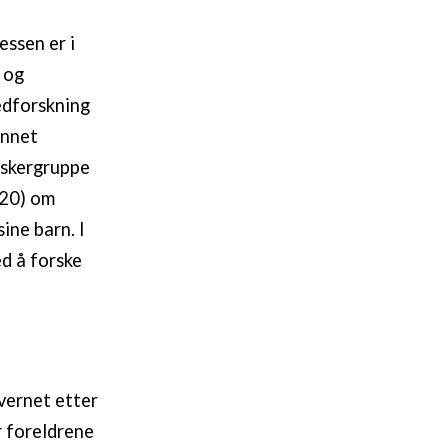
essen er i
t og
edforskning
unnet
rskergruppe
020) om
ine barn. I
ed å forske
vernet etter
r foreldrene