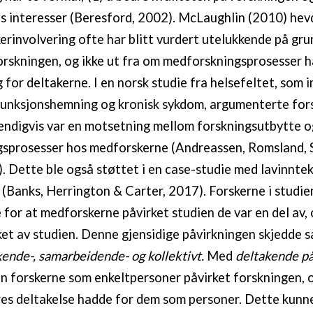
 interesser (Beresford, 2002). McLaughlin (2010) hev
kerinvolvering ofte har blitt vurdert utelukkende på gru
orskningen, og ikke ut fra om medforskningsprosesser ha
 for deltakerne. I en norsk studie fra helsefeltet, som 
unksjonshemning og kronisk sykdom, argumenterte fors
endigvis var en motsetning mellom forskningsutbytte o
gsprosesser hos medforskerne (Andreassen, Romsland, 
. Dette ble også støttet i en case-studie med lavinntek
 (Banks, Herrington & Carter, 2017). Forskerne i studie
for at medforskerne påvirket studien de var en del av, 
rket av studien. Denne gjensidige påvirkningen skjedde s
ende-, samarbeidende- og kollektivt.
Med
deltakende på
 forskerne som enkeltpersoner påvirket forskningen, o
es deltakelse hadde for dem som personer. Dette kunn