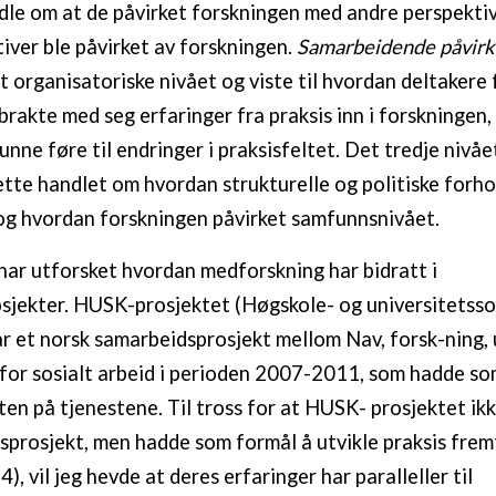
le om at de påvirket forskningen med andre perspektiv
iver ble påvirket av forskningen.
Samarbeidende påvirk
t organisatoriske nivået og viste til hvordan deltakere 
 brakte med seg erfaringer fra praksis inn i forskningen
nne føre til endringer i praksisfeltet. Det tredje nivåe
ette handlet om hvordan strukturelle og politiske forho
og hvordan forskningen påvirket samfunnsnivået.
 har utforsket hvordan medforskning har bidratt i
sjekter. HUSK-prosjektet (Høgskole- og universitetsso
ar et norsk samarbeidsprosjekt mellom Nav, forsk-ning,
for sosialt arbeid i perioden 2007-2011, som hadde so
ten på tjenestene. Til tross for at HUSK- prosjektet ikk
prosjekt, men hadde som formål å utvikle praksis frem
), vil jeg hevde at deres erfaringer har paralleller til