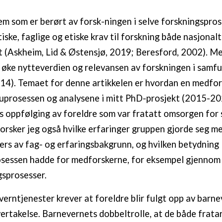
em som er berørt av forsk-ningen i selve forskningspros
iske, faglige og etiske krav til forskning både nasjonal
t (Askheim, Lid & Østensjø, 2019; Beresford, 2002). M
 å øke nytteverdien og relevansen av forskningen i samf
14). Temaet for denne artikkelen er hvordan en medfo
vjuprosessen og analysene i mitt PhD-prosjekt (2015-2
s oppfølging av foreldre som var fratatt omsorgen for s
forsker jeg også hvilke erfaringer gruppen gjorde seg m
rs av fag- og erfaringsbakgrunn, og hvilken betydning
osessen hadde for medforskerne, for eksempel gjennom
sprosesser.
erntjenester krever at foreldre blir fulgt opp av barne
rtakelse. Barnevernets dobbeltrolle, at de både frata