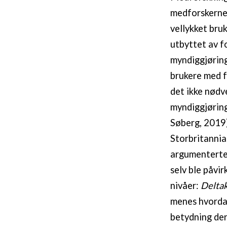
medforskernes
vellykket bru
utbyttet av f
myndiggjøring
brukere med f
det ikke nødv
myndiggjørin
Søberg, 2019)
Storbritannia
argumenterte 
selv ble påvi
nivåer:
Deltak
menes hvordan
betydning der