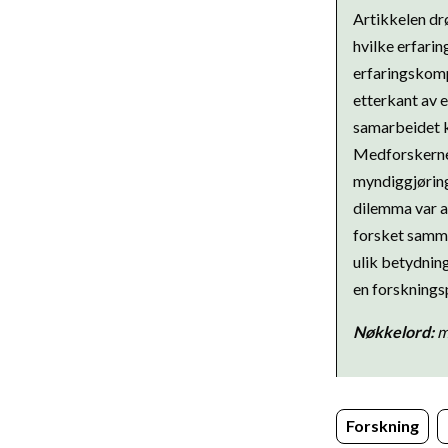
Artikkelen dr
hvilke erfari
erfaringskomp
etterkant av 
samarbeidet k
Medforskerne,
myndiggjøring
dilemma var at
forsket samm
ulik betydnin
en forsknings
Nøkkelord:
m
Forskning