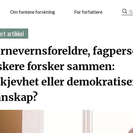
mat
Om fontene forskning
For forfattere
rt artikkel
rnevernsforeldre, fagper
skere forsker sammen:
jevhet eller demokratise
nnskap?