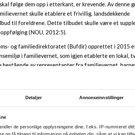
kal følge dem opp i etterkant, er krevende. Av denne g
ilievernet skulle etablere et frivillig, landsdekkende
lbud til foreldrene. Dette tilbudet skulle være et suppl
 oppfølging (NOU, 2012:5).
ms- og familiedirektoratet (Bufdir) opprettet i 2015 e
semiljø i familievernet, som igjen etablerte en lokal, t
 bestående av representanter fra familievernet, barn
var fratatt omsorgen. Arbeidsgruppen hadde som oppga
eileder for oppfølgingen av foreldre. Jeg rekrutterte fl
a denne gruppen til en medforskergruppe som skulle bist
Detaljer
Annonseinnstillinger
v intervjuer og analysearbeid i PhD-prosjektet.
 å bruke begrepet
medforskning
som samlebegrep for me
ine
 begrep det ikke er allmenn enighet om (Borg & Kristian
ndler de personlige opplysningene dine, f.eks. IP-nummeret ditt
re og få tilgang til informasjon på enheten din, sånn at vi kan ti