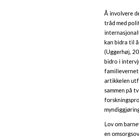
Å involvere d
tråd med polit
internasjonal
kan bidra til
(Uggerhøj, 20
bidro i inter
familievernet
artikkelen ut
sammen på tve
forskningspr
myndiggjøring
Lov om barnev
en omsorgsove