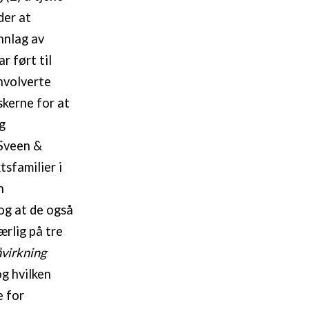
der at
nnlag av
r ført til
involverte
kerne for at
g
Sveen &
tsfamilier i
n
og at de også
ærlig på tre
virkning
g hvilken
e for