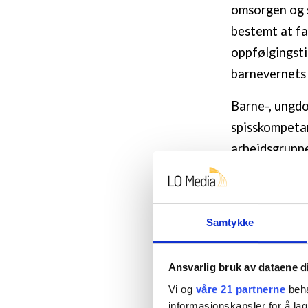
omsorgen og s
bestemt at fam
oppfølgingsti
barnevernets
Barne-, ungdo
spisskompetan
arbeidsgruppe
foreldre som 
en nasjonal v
deltakerne fr
Samtykke
utviklingen a
Jeg har valgt
Ansvarlig bruk av dataene d
forskning, et
Vi og
våre 21 partnerne
beha
informasjonskapsler for å lag