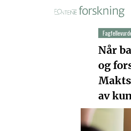
Fontene forskning i PDF-for
Fagfellevurde
Når ba
og for
Maktsk
av ku