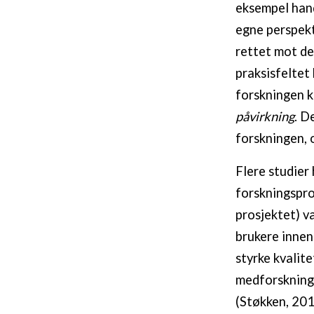
eksempel hand
egne perspekt
rettet mot de
praksisfeltet
forskningen ku
påvirkning
. D
forskningen, 
Flere studier
forskningspro
prosjektet) v
brukere innen
styrke kvalite
medforsknings
(Støkken, 2014