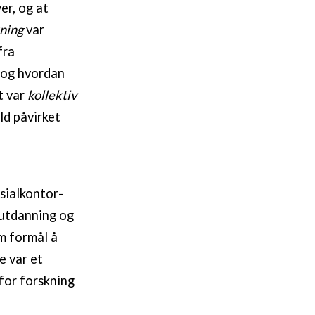
er, og at
ning
var
fra
, og hvordan
t var
kollektiv
ld påvirket
sialkontor-
 utdanning og
m formål å
e var et
for forskning