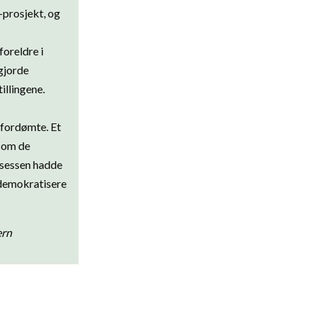
prosjekt, og
oreldre i
gjorde
illingene.
 fordømte. Et
 som de
sessen hadde
 demokratisere
ern