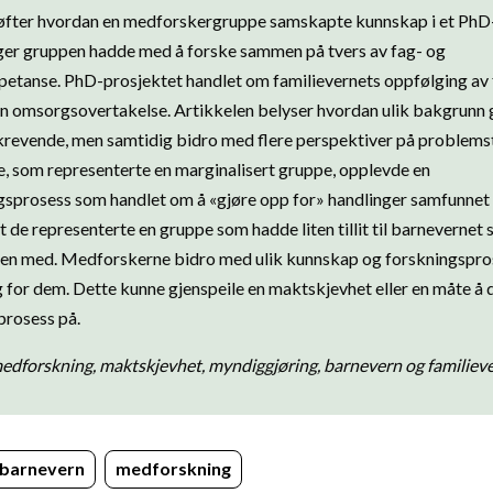
øfter hvordan en medforskergruppe samskapte kunnskap i et PhD-
nger gruppen hadde med å forske sammen på tvers av fag- og
etanse. PhD-prosjektet handlet om familievernets oppfølging av f
en omsorgsovertakelse. Artikkelen belyser hvordan ulik bakgrunn 
revende, men samtidig bidro med flere perspektiver på problemst
 som representerte en marginalisert gruppe, opplevde en
sprosess som handlet om å «gjøre opp for» handlinger samfunnet
 de representerte en gruppe som hadde liten tillit til barnevernet
en med. Medforskerne bidro med ulik kunnskap og forskningspro
g for dem. Dette kunne gjenspeile en maktskjevhet eller en måte å
prosess på.
edforskning, maktskjevhet, myndiggjøring, barnevern og familiev
barnevern
medforskning