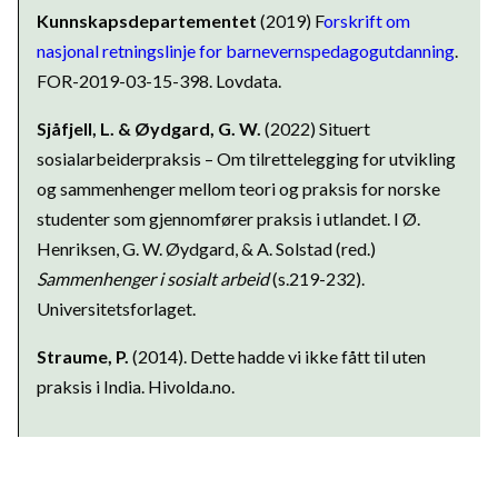
Kunnskapsdepartementet
(2019) F
orskrift om
nasjonal retningslinje for barnevernspedagogutdanning
.
FOR-2019-03-15-398. Lovdata.
Sjåfjell, L. & Øydgard, G. W.
(2022) Situert
sosialarbeiderpraksis – Om tilrettelegging for utvikling
og sammenhenger mellom teori og praksis for norske
studenter som gjennomfører praksis i utlandet. I Ø.
Henriksen, G. W. Øydgard, & A. Solstad (red.)
Sammenhenger i sosialt arbeid
(s.219-232).
Universitetsforlaget.
Straume, P.
(2014). Dette hadde vi ikke fått til uten
praksis i India. Hivolda.no.