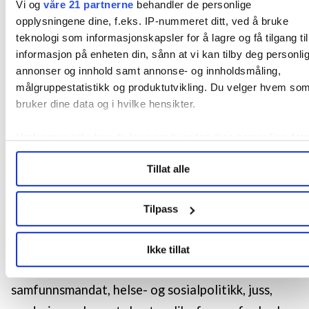
ein subjektiv kompetanse det er vanskeleg å lese
Vi og
våre 21 partnerne
behandler de personlige
seg til, fordi kompetanseutviklinga skjer gjennom
opplysningene dine, f.eks. IP-nummeret ditt, ved å bruke
teknologi som informasjonskapsler for å lagre og få tilgang til
erfaring og kritisk refleksjon over eigne verdiar,
informasjon på enheten din, sånn at vi kan tilby deg personli
fordommar og bakgrunn i møte med det som er
annonser og innhold samt annonse- og innholdsmåling,
annleis.
målgruppestatistikk og produktutvikling. Du velger hvem so
bruker dine data og i hvilke hensikter.
Internasjonal praksis byr på
Under
mer info
kan du lese om hvordan dine personlige dat
relevant læring og utvikling
behandles og hvordan du kan velge hvordan de skal brukes.
Tillat alle
Du kan hele tiden endre eller trekke tilbake ditt samtykke fra
Forskrift om nasjonal retningslinje for
erklæringen om informasjonskapsler.
barnevernspedagogutdanning (2019) legg føringar
Tilpass
LO Medias publikasjoner frifagbevegelse.no, hk-nytt.no og
for at kommunalt og statleg barnevern bør vere
fontene.no bruker informasjonskapsler (cookies) for å lære
kontekst for praksis. Bakgrunnen er truleg å sikre
Ikke tillat
hvordan våre nettsider blir brukt slik at vi tilby relevant innhol
at studentane lærer om barnevernet sitt
tilpassede annonser og utarbeide statistikk.
Vi deler bare informasjon om hvordan du bruker nettstedet 
samfunnsmandat, helse- og sosialpolitikk, juss,
LO Medias egne samarbeidspartnere innenfor analyse og