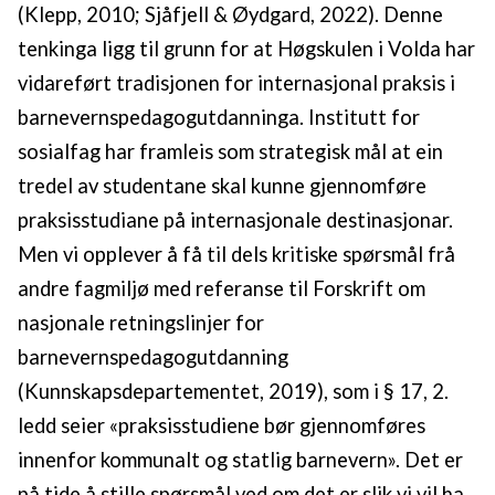
(Klepp, 2010; Sjåfjell & Øydgard, 2022). Denne
tenkinga ligg til grunn for at Høgskulen i Volda har
vidareført tradisjonen for internasjonal praksis i
barnevernspedagogutdanninga. Institutt for
sosialfag har framleis som strategisk mål at ein
tredel av studentane skal kunne gjennomføre
praksisstudiane på internasjonale destinasjonar.
Men vi opplever å få til dels kritiske spørsmål frå
andre fagmiljø med referanse til Forskrift om
nasjonale retningslinjer for
barnevernspedagogutdanning
(Kunnskapsdepartementet, 2019), som i § 17, 2.
ledd seier «praksisstudiene bør gjennomføres
innenfor kommunalt og statlig barnevern». Det er
på tide å stille spørsmål ved om det er slik vi vil ha