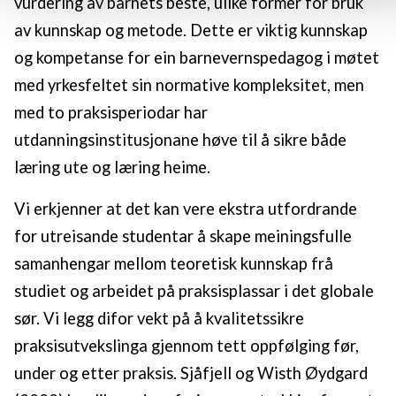
vurdering av barnets beste, ulike former for bruk
annonsering. Disse er angitt i oversikten lengre ned på denn
av kunnskap og metode. Dette er viktig kunnskap
siden.
og kompetanse for ein barnevernspedagog i møtet
med yrkesfeltet sin normative kompleksitet, men
med to praksisperiodar har
utdanningsinstitusjonane høve til å sikre både
læring ute og læring heime.
Vi erkjenner at det kan vere ekstra utfordrande
for utreisande studentar å skape meiningsfulle
samanhengar mellom teoretisk kunnskap frå
studiet og arbeidet på praksisplassar i det globale
sør. Vi legg difor vekt på å kvalitetssikre
praksisutvekslinga gjennom tett oppfølging før,
under og etter praksis. Sjåfjell og Wisth Øydgard