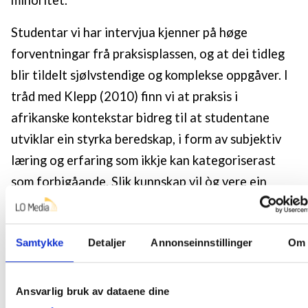
Studentar vi har intervjua kjenner på høge
forventningar frå praksisplassen, og at dei tidleg
blir tildelt sjølvstendige og komplekse oppgåver. I
tråd med Klepp (2010) finn vi at praksis i
afrikanske kontekstar bidreg til at studentane
utviklar ein styrka beredskap, i form av subjektiv
læring og erfaring som ikkje kan kategoriserast
som forbigåande. Slik kunnskap vil òg vere ein
styrke inn mot framtidig profesjonsutøving. I
tillegg erfara vi at studentane utviklar det
Samtykke
Detaljer
Annonseinnstillinger
Om
Hillestad og Simonsen (2024, s. 4) kallar ei «dypere
forståelse av andre kulturer enn selv de beste
forelesninger» kan bidra med. Kultursensitivitet er
Ansvarlig bruk av dataene dine