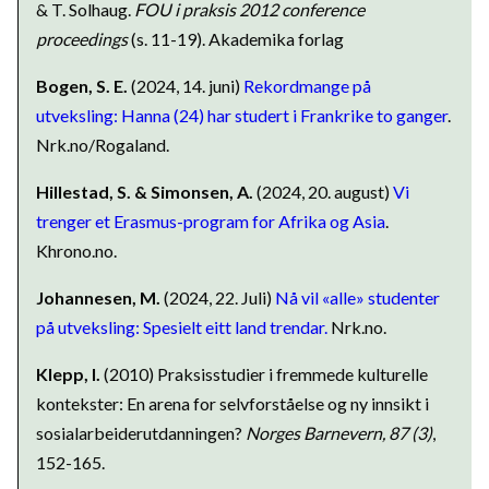
& T. Solhaug.
FOU i praksis 2012 conference
proceedings
(s. 11-19). Akademika forlag
Bogen, S. E.
(2024, 14. juni)
Rekordmange på
utveksling: Hanna (24) har studert i Frankrike to ganger
.
Nrk.no/Rogaland.
Hillestad, S. & Simonsen, A.
(2024, 20. august)
Vi
trenger et Erasmus-program for Afrika og Asia
.
Khrono.no.
Johannesen, M.
(2024, 22. Juli)
Nå vil «alle» studenter
på utveksling: Spesielt eitt land trendar.
Nrk.no.
Klepp, I.
(2010) Praksisstudier i fremmede kulturelle
kontekster: En arena for selvforståelse og ny innsikt i
sosialarbeiderutdanningen?
Norges Barnevern, 87 (3)
,
152-165.