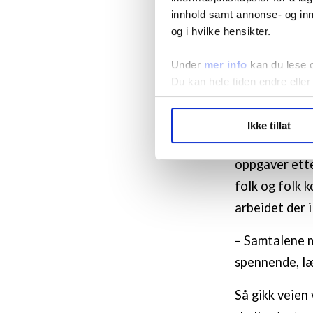
– Det var jo i
innhold samt annonse- og inn
og i hvilke hensikter.
studentene var
Under
mer info
kan du lese 
Han husker he
Du kan hele tiden endre eller
medstudentene
enn i dag.
LO Medias publikasjoner frif
Ikke tillat
hvordan våre nettsider blir br
Første jobb s
Vi deler bare informasjon o
oppgaver ette
annonsering. Disse er angitt
folk og folk 
arbeidet der i
– Samtalene m
spennende, læ
Så gikk veien 