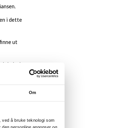
iansen.
en i dette
finne ut
odt hvis de
Om
mmets
 vanskelige
, ved å bruke teknologi som
lby deg personlige annonser og