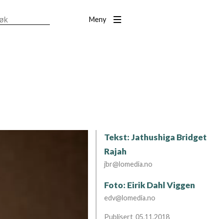
Meny
Tekst: Jathushiga Bridget
Rajah
jbr@lomedia.no
Foto: Eirik Dahl Viggen
edv@lomedia.no
05.11.2018