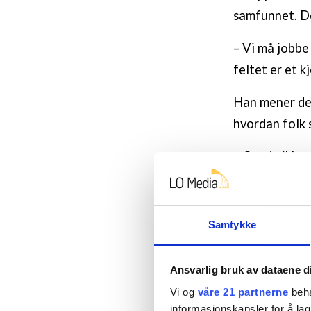
samfunnet. Det
– Vi må jobbe 
feltet er et k
Han mener det 
hvordan folk s
– Om de ikke v
blir værende d
Startet
Samtykke
I 1978 begyn
sosialskole (D
Ansvarlig bruk av dataene d
situasjoner og
Vi og
våre 21 partnerne
beha
informasjonskapsler for å lag