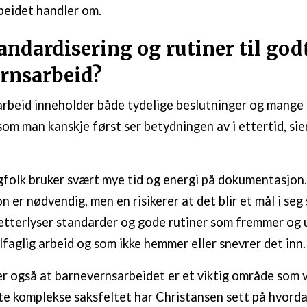
beidet handler om.
andardisering og rutiner til god
rnsarbeid?
rbeid inneholder både tydelige beslutninger og mange 
som man kanskje først ser betydningen av i ettertid, sie
gfolk bruker svært mye tid og energi på dokumentasjon
er nødvendig, men en risikerer at det blir et mål i seg 
etterlyser standarder og gode rutiner som fremmer og
lfaglig arbeid og som ikke hemmer eller snevrer det inn.
 også at barnevernsarbeidet er et viktig område som 
ette komplekse saksfeltet har Christansen sett på hvord