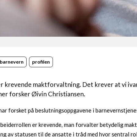
barnevern
profilen
r krevende maktforvaltning. Det krever at vi iva
er forsker Øivin Christiansen.
har forsket på beslutningsoppgavene i barnevernstjene
beiderrollen er krevende, man forvalter betydelig makt
g av statusen til de ansatte i tråd med hvor sentral rol