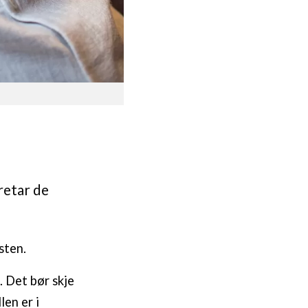
retar de
sten.
. Det bør skje
len er i