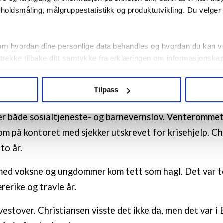
 en tid hvor solidaritetstanken og det politiske engasje
holdsmåling, målgruppestatistikk og produktutvikling. Du velge
 stort, sier Christiansen.
om hvordan dine personlige data behandles og hvordan du kan v
ftige allmøter og et aktivt studentdemokrati. Alderss
 trekke tilbake ditt samtykke fra erklæringen om informasjonskap
 var stort, den gang som nå, men andelen menn var la
agbevegelse.no, hk-nytt.no og fontene.no bruker informasjonskaps
Tilpass
ukt slik at vi tilby relevant innhold, tilpassede annonser og utarbe
om sosionom ble på Stovner sosialkontor i Oslo. Den g
m hvordan du bruker nettstedet med LO Medias egne samarbeidsp
r både sosialtjeneste- og barnevernslov. Venterommet 
 i oversikten lengre ned på denne siden.
kom på kontoret med sjekker utskrevet for krisehjelp. Ch
 to år.
ed voksne og ungdommer kom tett som hagl. Det var to
rerike og travle år.
vestover. Christiansen visste det ikke da, men det var i