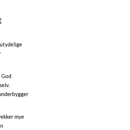
t
utydelige
r
. God
selv.
 underbygger
vekker mye
an