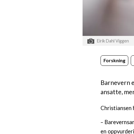
Eirik Dahl Viggen
Forskning
Barnevern e
ansatte, men
Christiansen 
– Barevernsar
en oppvurderin