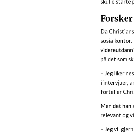
skulle starte 
Forsker
Da Christians
sosialkontor.
videreutdanni
på det som sku
– Jeg liker n
i intervjuer, 
forteller Chri
Men det han s
relevant og v
– Jeg vil gjer