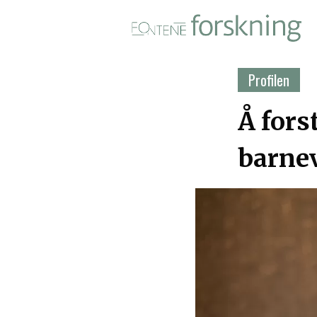
Fontene forskning i PDF-for
Profilen
Å fors
barne