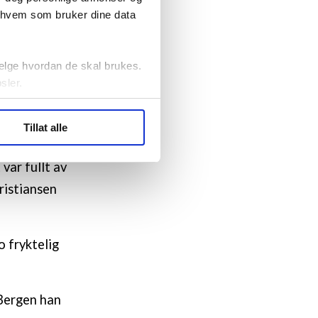
mentet blant
r hvem som bruker dine data
elge hvordan de skal brukes.
pennet blant
sler.
ngt høyere
ler (cookies) for å lære
Tillat alle
ide statistikk.
angen var det
artnere innenfor analyse og
var fullt av
ristiansen
 fryktelig
 Bergen han