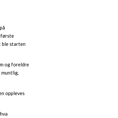
 på
 første
 ble starten
om og foreldre
g muntlig,
gen oppleves
 hva