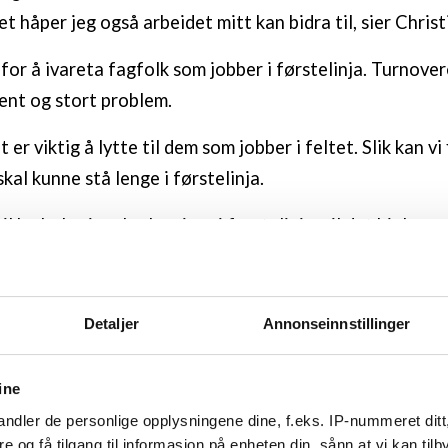
 håper jeg også arbeidet mitt kan bidra til, sier Christ
for å ivareta fagfolk som jobber i førstelinja. Turnover
jent og stort problem.
er viktig å lytte til dem som jobber i feltet. Slik kan vi 
kal kunne stå lenge i førstelinja.
il ha hele sin yrkeskarriere i førstelinja, vil det hjelpe g
er i halve.
 som sosionom
Detaljer
Annonseinnstillinger
te Christiansen på det som den gangen het Diakonhje
iasos). Han ville ha en jobb hvor han kunne hjelpe folk i
ine
 stå på de svakes side.
ndler de personlige opplysningene dine, f.eks. IP-nummeret ditt
re og få tilgang til informasjon på enheten din, sånn at vi kan ti