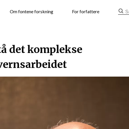
mat
Om fontene forskning
For forfattere
tå det komplekse
vernsarbeidet