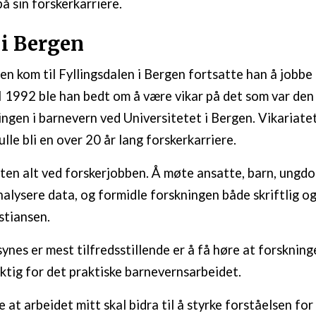
på sin forskerkarriere.
 i Bergen
en kom til Fyllingsdalen i Bergen fortsatte han å jobbe
 I 1992 ble han bedt om å være vikar på det som var den
ngen i barnevern ved Universitetet i Bergen. Vikariatet
lle bli en over 20 år lang forskerkarriere.
esten alt ved forskerjobben. Å møte ansatte, barn, ungd
analysere data, og formidle forskningen både skriftlig o
stiansen.
ynes er mest tilfredsstillende er å få høre at forsknin
iktig for det praktiske barnevernsarbeidet.
ne at arbeidet mitt skal bidra til å styrke forståelsen for