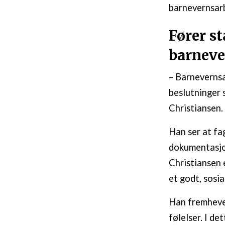
barnevernsar
Fører st
barneve
– Barnevernsa
beslutninger 
Christiansen.
Han ser at fa
dokumentasjon 
Christiansen 
et godt, sosia
Han fremhever
følelser. I d