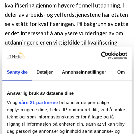
kvalifisering gjennom høyere formell utdanning. I
deler av arbeids- og velferdstjenestene har etaten
selv stått for kvalifiseringen. På bakgrunn av dette
er det interessant å analysere vurderinger av om
utdanningene er en viktig kilde til kvalifisering
eller om nødvendig kvalifisering primært skjer i
jobben. Dette berører også forholdet mellom fag,
profesjon og yrkesfelt.
Samtykke
Detaljer
Annonseinnstillinger
Om
Ulike profesjoner har også i varierende grad et
tydelig definert kunnskapsfelt. BSV-profesjonenes
Ansvarlig bruk av dataene dine
kunnskapsfelt er svakt definert (Hanssen,
Vi og
våre 21 partnerne
behandler de personlige
opplysningene dine, f.eks. IP-nummeret ditt, ved å bruke
Hutchinson, Lyngstad & Sandvin, 2015), og det er i
teknologi som informasjonskapsler for å lagre og få
høy grad myndighetenes oppfatninger om
tilgang til informasjon på enheten din, sånn at vi kan tilby
kompetansebehov innenfor tjenestene som har
deg personlige annonser og innhold samt annonse- og