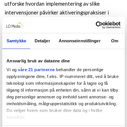
utforske hvordan implementering av slike
intervensjoner påvirker aktiveringspraksiser i
førstelinjen.
Et hovedfunn i avhandlingen er at den
Samtykke
Detaljer
Annonseinnstillinger
Om
evidensbaserte intervensjonen ble implementert i
praksis gjennom et kontinuerlig, dynamisk samspill
mellom intervensjonens krav og aktive aktører i
Ansvarlig bruk av dataene dine
førstelinjen som fortolket intervensjonen og
Vi og
våre 21 partnerne
behandler de personlige
opplysningene dine, f.eks. IP-nummeret ditt, ved å bruke
kombinerte den med profesjonell kunnskap i møte
teknologi som informasjonskapsler for å lagre og få
med utfordringer i hverdagen. Intervensjonen
tilgang til informasjon på enheten din, sånn at vi kan tilby
hadde en hybrid karakter som både avgrenset og
deg personlige annonser og innhold samt annonse- og
innholdsmåling, målgruppestatistikk og produktutvikling.
muliggjorde nye praksiser i førstelinjen.
Du velger hvem som bruker dine data og i hvilke
hensikter.
Avhandlingen har tre bidrag til den bredere