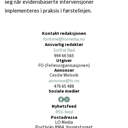
seg når evidensbaserte intervensjoner
implementeres i praksis i førstelinjen.
Kontakt redaksjonen
fontene@lomedia.no
Ansvarlig redaktør
Solfrid Rød
994 66 565
Utgiver
FO (Fellesorganisasjonen)
Annonser
Cesilie Welsvik
annonse@fo.no
476 65 488
Sosiale medier
Nyhetsfeed
RSS-feed
Postadresse
LO Media
Postboks 8964, Youngstorget