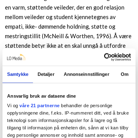
en varm, støttende veileder, der en god relasjon
mellom veileder og student kjennetegnes av
empati, ikke- dømmende holdning, støtte og
mestringstillit (McNeill & Worthen, 1996). Å være
støttende betyr ikke at en skal unngå å utfordre
studentene faglig og personlig. Læringsprosessen
innebærer å utfordre studenten innenfor visse
rammer. Slik vi ser det, er ikke veileder en
Samtykke
Detaljer
Annonseinnstillinger
Om
tradisjonell ekspert der relasjonen er hierarkisk
ordnet, men et slags reisefølge i en
Ansvarlig bruk av dataene dine
samhandlingsprosess (jf. Andersen, 2005).
Vi og
våre 21 partnerne
behandler de personlige
Laugstankegangen ligger til grunn for
opplysningene dine, f.eks. IP-nummeret ditt, ved å bruke
teknologi som informasjonskapsler for å lagre og få
praksisperioder i flere helse- og sosialfaglige yrker,
tilgang til informasjon på enheten din, sånn at vi kan tilby
også sosialt arbeid. Bak denne tankegangen ligger
deg personlige annonser og innhold samt annonse- og