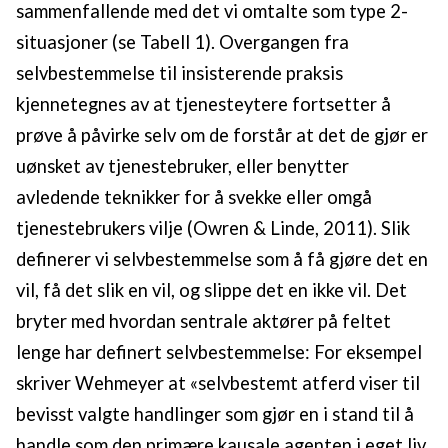
sammenfallende med det vi omtalte som type 2-
situasjoner (se Tabell 1). Overgangen fra
selvbestemmelse til insisterende praksis
kjennetegnes av at tjenesteytere fortsetter å
prøve å påvirke selv om de forstår at det de gjør er
uønsket av tjenestebruker, eller benytter
avledende teknikker for å svekke eller omgå
tjenestebrukers vilje (Owren & Linde, 2011). Slik
definerer vi selvbestemmelse som å få gjøre det en
vil, få det slik en vil, og slippe det en ikke vil. Det
bryter med hvordan sentrale aktører på feltet
lenge har definert selvbestemmelse: For eksempel
skriver Wehmeyer at «selvbestemt atferd viser til
bevisst valgte handlinger som gjør en i stand til å
handle som den primære kausale agenten i eget liv