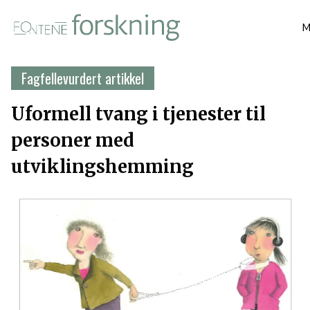
M
Fagfellevurdert artikkel
Uformell tvang i tjenester til
personer med
utviklingshemming