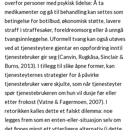
overfor personer med psykisk lidelse: Å ta
medikamenter og gå til behandling kan settes som
betingelse for botilbud, økonomisk støtte, lavere
straff i straffesaker, foreldreomsorg eller å unngå
tvangsinnleggelse. Uformell tvang kan også utøves
ved at tjenesteytere gjentar en oppfordring inntil
tjenestebruker gir seg (Canvin, Rugkåsa, Sinclair &
Burns, 2013). I tillegg til slike åpne former, kan
tjenesteyternes strategier for å påvirke
tjenestebruker være skjulte, som når tjenesteyter
spør tjenestebrukeren om hun vil dusje før eller
etter frokost (Vatne & Fagermoen, 2007). I
retorikken kalles dette et falskt dilemma: noe
legges frem som en enten-eller-situasjon selv om
det finnes minst ett ytterligere alternativ (i dette