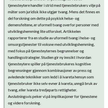
tjenesteytere handler i strid med tjenestebrukers vilje på
måter som juridisk ikke utgjør tvang. Mens det finnes en
del forskning om dette på psykisk helse- og
demensfeltene, er uformell tvang overfor personer med
utviklingshemming lite utforsket. Artikkelen
rapporterer fra en studie av uformell tvang i helse- og
omsorgstjenester til voksne med utviklingshemming,
med fokus på tjenesteyternes begrunnelser og
handlingsstrategier. Studien gir ny innsikt i hvordan
tjenesteytere spiller på tjenestebrukeres kognitive
begrensninger gjennom kombinasjoner av press og
avledende teknikker som ledd i å ivareta hensyn som
tjenestebruker ikke selv evner å ivareta, unngå bruk av
tvang, eller ivareta tredjeparts rettigheter.
Avslutningsvis peker vi på implikasjoner for tjenestene
og videre forskning.