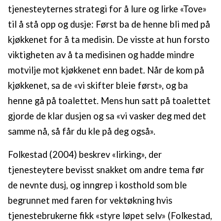
tjenesteyternes strategi for å lure og lirke «Tove»
til å stå opp og dusje: Først ba de henne bli med på
kjøkkenet for å ta medisin. De visste at hun forsto
viktigheten av å ta medisinen og hadde mindre
motvilje mot kjøkkenet enn badet. Når de kom på
kjøkkenet, sa de «vi skifter bleie først», og ba
henne gå på toalettet. Mens hun satt på toalettet
gjorde de klar dusjen og sa «vi vasker deg med det
samme nå, så får du kle på deg også».
Folkestad (2004) beskrev «lirking», der
tjenesteytere bevisst snakket om andre tema før
de nevnte dusj, og inngrep i kosthold som ble
begrunnet med faren for vektøkning hvis
tjenestebrukerne fikk «styre løpet selv» (Folkestad,