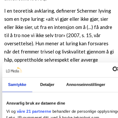
I en teoretisk avklaring, definerer Schermer lyving
som en type luring: «alt vi gjør eller ikke gjør, sier
eller ikke sier, ut fra en intensjon om å (...) få andre
til å tro noe vi ikke selv tror» (2007, s. 15, vår
oversettelse). Hun mener at luring kan forsvares
når det fremmer trivsel og livskvalitet gjennom å gi
håp, opprettholde selvrespekt eller avverge
smerte og fortvilelse, men at det så langt som
mulig bør velges metoder uten luring. Hun påpeker
også at luring vil undergrave tjenestebrukers tillit
Samtykke
Detaljer
Annonseinnstillinger
til tjenesteyter hvis det oppdages (Schermer,
2007). I en teoretisk modell skiller Seaman og
Ansvarlig bruk av dataene dine
Stone (2017) mellom luringens 1)
motiver
Vi og
våre 21 partnerne
behandler de personlige opplysning
(tjenesteyternes begrunnelser), 2)
modus
f.eks. IP-nummeret ditt, ved å bruke teknologi som