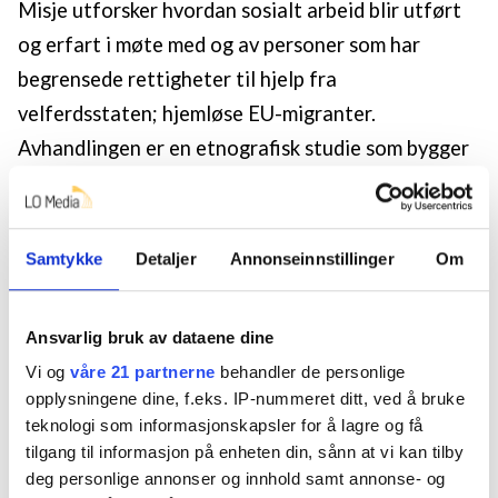
Misje utforsker hvordan sosialt arbeid blir utført
og erfart i møte med og av personer som har
begrensede rettigheter til hjelp fra
velferdsstaten; hjemløse EU-migranter.
Avhandlingen er en etnografisk studie som bygger
på feltarbeid i Oslo i 2017 2018. Observasjonene
og argumentene som danner grunnlag for
avhandlingen, framhever de mange ulike måtene
Samtykke
Detaljer
Annonseinnstillinger
Om
den norske velferdsstatens ønske om
migrasjonskontroll er sammenfiltret på. Det
Ansvarlig bruk av dataene dine
innebærer at velferdspolitikken og
Vi og
våre 21 partnerne
behandler de personlige
velferdstjenestene både opererer som og skaper
opplysningene dine, f.eks. IP-nummeret ditt, ved å bruke
interne former for grensekontroll. Misje viser
teknologi som informasjonskapsler for å lagre og få
tilgang til informasjon på enheten din, sånn at vi kan tilby
hvordan dette konstruerer og former de sosiale
deg personlige annonser og innhold samt annonse- og
tjenestene med hjemløse EU-migranter, og