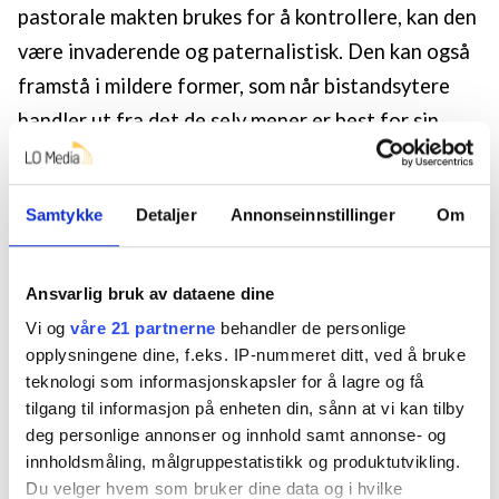
pastorale makten brukes for å kontrollere, kan den
være invaderende og paternalistisk. Den kan også
framstå i mildere former, som når bistandsytere
handler ut fra det de selv mener er best for sin
pasient, beboer eller klient.
Når makt utøves, finnes det alltid motmakt, noen
Samtykke
Detaljer
Annonseinnstillinger
Om
ganger tydelig, andre ganger bare så vidt synlig.
For troende mennesker kan motmakten bestå i at
Ansvarlig bruk av dataene dine
en selv vil definere hva en tror og hvordan en vil
Vi og
våre 21 partnerne
behandler de personlige
praktisere troen. I andre sammenhenger kan det
opplysningene dine, f.eks. IP-nummeret ditt, ved å bruke
handle om å tenke eller handle annerledes enn det
teknologi som informasjonskapsler for å lagre og få
tilgang til informasjon på enheten din, sånn at vi kan tilby
andre definerer at en skal mene eller gjøre. Det er
deg personlige annonser og innhold samt annonse- og
en måte man kan vise motstand på mot den
innholdsmåling, målgruppestatistikk og produktutvikling.
invaderende kontrollen man er utsatt for. Foucault
Du velger hvem som bruker dine data og i hvilke