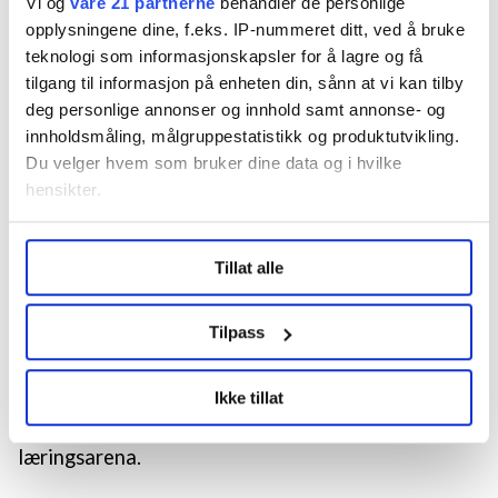
Vi og
våre 21 partnerne
behandler de personlige
miljøer både internt og ekstern knyttet til
opplysningene dine, f.eks. IP-nummeret ditt, ved å bruke
arbeidsinkludering, rettet mot
teknologi som informasjonskapsler for å lagre og få
tilgang til informasjon på enheten din, sånn at vi kan tilby
kompetansebehovene i Nav.
deg personlige annonser og innhold samt annonse- og
Rett før jul skal høgskolens styre behandle saken,
innholdsmåling, målgruppestatistikk og produktutvikling.
Du velger hvem som bruker dine data og i hvilke
og Nav-enheten vil sannsynligvis være i gang neste
hensikter.
år.
Under
mer info
kan du lese om hvordan dine personlige
Brytningstid
Tillat alle
data behandles og hvordan du kan velge hvordan de skal
brukes. Du kan hele tiden endre eller trekke tilbake ditt
Vi er i en brytningstid, mener Terum. Politikken de
samtykke fra erklæringen om informasjonskapsler.
Tilpass
siste 40-50 åra har vært formell kvalifisering til
LO Medias publikasjoner frifagbevegelse.no, hk-nytt.no
velferdsstatens yrker gjennom høyere utdanning.
Ikke tillat
og fontene.no bruker informasjonskapsler (cookies) for å
Nå er det økende interesse for arbeidsplassen som
lære hvordan våre nettsider blir brukt slik at vi tilby
læringsarena.
relevant innhold, tilpassede annonser og utarbeide
statistikk.