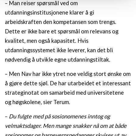
– Man reiser spørsmål ved om
Vi deler bare informasjon om hvordan du bruker
nettstedet med LO Medias egne samarbeidspartnere
utdanningsinstitusjonene klarer å gi
innenfor analyse og annonsering. Disse er angitt i
arbeidskraften den kompetansen som trengs.
oversikten lengre ned på denne siden.
Dette er ikke bare et spørsmål om relevans og
kvalitet, men også kapasitet. Hvis
utdanningssystemet ikke leverer, kan det bli
nødvendig å utvikle egne utdanningstiltak.
– Men Nav har ikke ytret noe veldig stort ønske om
å gjøre dette sjøl. De har utarbeidet et interessant
strateginotat om samarbeid med universitetene
og høgskolene, sier Terum.
–
Du fulgte med på sosionomenes inntog og
velmaktsdager. Men mange snakker nå om at både
sosionomer og barnevernspedagoger skvises ut av