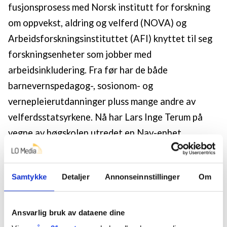
fusjonsprosess med Norsk institutt for forskning
om oppvekst, aldring og velferd (NOVA) og
Arbeidsforskningsinstituttet (AFI) knyttet til seg
forskningsenheter som jobber med
arbeidsinkludering. Fra før har de både
barnevernspedagog-, sosionom- og
vernepleierutdanninger pluss mange andre av
velferdsstatsyrkene. Nå har Lars Inge Terum på
vegne av høgskolen utredet en Nav-enhet.
Foreløpig har høgskolen lagt knapt to millioner i
potten. Utvalget anbefaler at høgskolen gir
Samtykke
Detaljer
Annonseinnstillinger
Om
ytterligere to millioner, med et fromt håp om at
flere bidrar.
Ansvarlig bruk av dataene dine
– Det er et forsøk på å etablere linker på tvers av