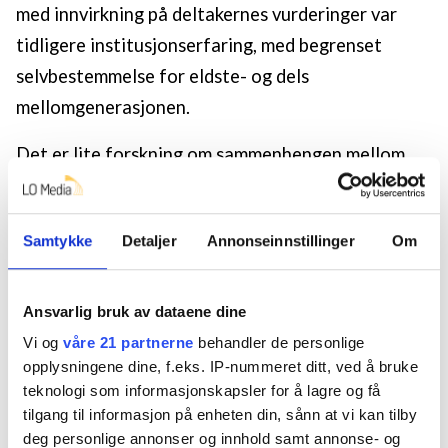
med innvirkning på deltakernes vurderinger var
tidligere institusjonserfaring, med begrenset
selvbestemmelse for eldste- og dels
mellomgenerasjonen.
Det er lite forskning om sammenhengen mellom
selvbestemmelse og kjønn, og resultatene spriker.
Wehmeyer (1996) og Wehmeyer og Garner (2003)
Samtykke
Detaljer
Annonseinnstillinger
Om
finner ingen signifikant forskjell i selvbestemmelse
mellom kjønn, selv om kvinner synes å score litt
høyere enn menn. Også Nota et al. (2007) finner at
Ansvarlig bruk av dataene dine
kvinner har noe høyere grad av selvbestemmelse
Vi og
våre 21 partnerne
behandler de personlige
opplysningene dine, f.eks. IP-nummeret ditt, ved å bruke
enn menn, mens to italienske studier finner at
teknologi som informasjonskapsler for å lagre og få
menn har høyere selvbestemmelse enn kvinner
tilgang til informasjon på enheten din, sånn at vi kan tilby
(Nota et al., 2011; Soresi, Nota, & Ferrari, 2004).
deg personlige annonser og innhold samt annonse- og