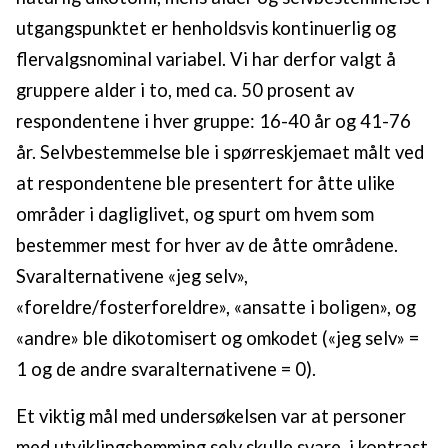
utgangspunktet er henholdsvis kontinuerlig og
flervalgsnominal variabel. Vi har derfor valgt å
gruppere alder i to, med ca. 50 prosent av
respondentene i hver gruppe: 16-40 år og 41-76
år. Selvbestemmelse ble i spørreskjemaet målt ved
at respondentene ble presentert for åtte ulike
områder i dagliglivet, og spurt om hvem som
bestemmer mest for hver av de åtte områdene.
Svaralternativene «jeg selv»,
«foreldre/fosterforeldre», «ansatte i boligen», og
«andre» ble dikotomisert og omkodet («jeg selv» =
1 og de andre svaralternativene = 0).
Et viktig mål med undersøkelsen var at personer
med utviklingshemming selv skulle svare, i kontrast