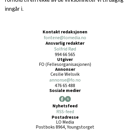
inngår i.
Kontakt redaksjonen
fontene@lomedia.no
Ansvarlig redaktør
Solfrid Rød
994 66 565
Utgiver
FO (Fellesorganisasjonen)
Annonser
Cesilie Welsvik
annonse@fo.no
476 65 488
Sosiale medier
Nyhetsfeed
RSS-feed
Postadresse
LO Media
Postboks 8964, Youngstorget