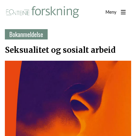
Meny
Bokanmeldelse
Seksualitet og sosialt arbeid