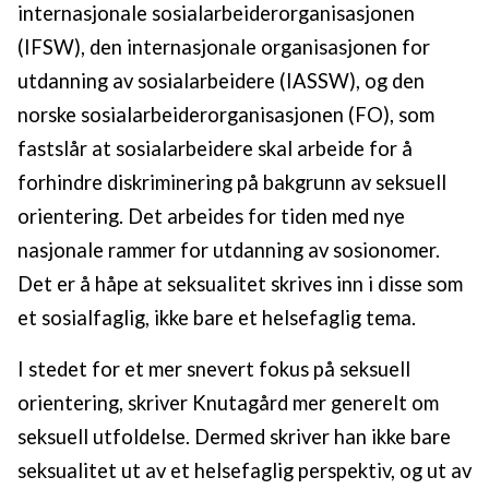
internasjonale sosialarbeiderorganisasjonen
(IFSW), den internasjonale organisasjonen for
utdanning av sosialarbeidere (IASSW), og den
norske sosialarbeiderorganisasjonen (FO), som
fastslår at sosialarbeidere skal arbeide for å
forhindre diskriminering på bakgrunn av seksuell
orientering. Det arbeides for tiden med nye
nasjonale rammer for utdanning av sosionomer.
Det er å håpe at seksualitet skrives inn i disse som
et sosialfaglig, ikke bare et helsefaglig tema.
I stedet for et mer snevert fokus på seksuell
orientering, skriver Knutagård mer generelt om
seksuell utfoldelse. Dermed skriver han ikke bare
seksualitet ut av et helsefaglig perspektiv, og ut av