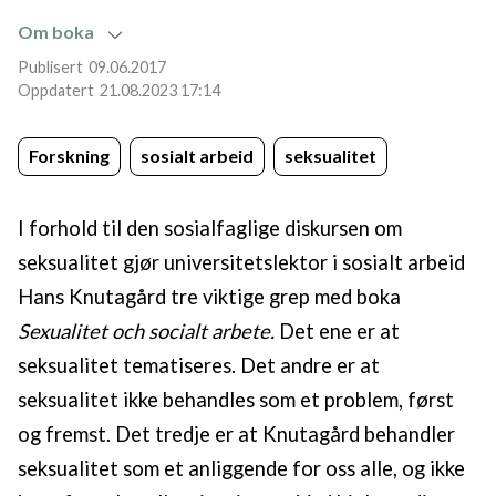
Om boka
09.06.2017
21.08.2023 17:14
Forskning
sosialt arbeid
seksualitet
I forhold til den sosialfaglige diskursen om
seksualitet gjør universitetslektor i sosialt arbeid
Hans Knutagård tre viktige grep med boka
Sexualitet och socialt arbete.
Det ene er at
seksualitet tematiseres. Det andre er at
seksualitet ikke behandles som et problem, først
og fremst. Det tredje er at Knutagård behandler
seksualitet som et anliggende for oss alle, og ikke