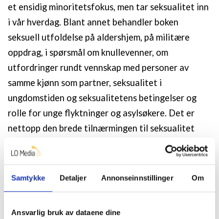
et ensidig minoritetsfokus, men tar seksualitet inn
i vår hverdag. Blant annet behandler boken
seksuell utfoldelse på aldershjem, på militære
oppdrag, i spørsmål om knullevenner, om
utfordringer rundt vennskap med personer av
samme kjønn som partner, seksualitet i
ungdomstiden og seksualitetens betingelser og
rolle for unge flyktninger og asylsøkere. Det er
nettopp den brede tilnærmingen til seksualitet
som et personlig og sosialt hverdagsfenomen som
gjør denne boka spennende å lese.
Samtykke
Detaljer
Annonseinnstillinger
Om
ETTER TO INNLEDENDE kapitler vies de
påfølgende kapitlene unge mennesker, eldre
mennesker, personer med funksjonsnedsettelser,
Ansvarlig bruk av dataene dine