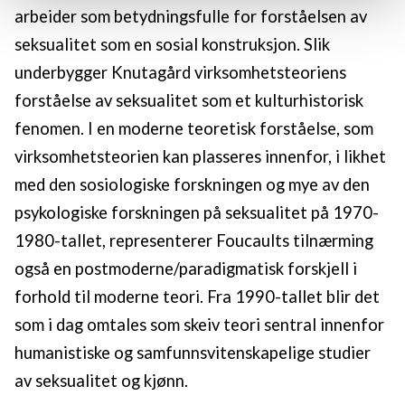
statistikk.
arbeider som betydningsfulle for forståelsen av
Vi deler bare informasjon om hvordan du bruker
seksualitet som en sosial konstruksjon. Slik
nettstedet med LO Medias egne samarbeidspartnere
innenfor analyse og annonsering. Disse er angitt i
underbygger Knutagård virksomhetsteoriens
oversikten lengre ned på denne siden.
forståelse av seksualitet som et kulturhistorisk
fenomen. I en moderne teoretisk forståelse, som
virksomhetsteorien kan plasseres innenfor, i likhet
med den sosiologiske forskningen og mye av den
psykologiske forskningen på seksualitet på 1970-
1980-tallet, representerer Foucaults tilnærming
også en postmoderne/paradigmatisk forskjell i
forhold til moderne teori. Fra 1990-tallet blir det
som i dag omtales som skeiv teori sentral innenfor
humanistiske og samfunnsvitenskapelige studier
av seksualitet og kjønn.