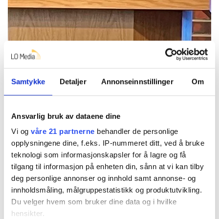
Samtykke
Detaljer
Annonseinnstillinger
Om
Privat
Privat
Ansvarlig bruk av dataene dine
Avhandlingens overordnede problemstilling er
Vi og
våre 21 partnerne
behandler de personlige
hvordan innvandrere opplever forholdet mellom
opplysningene dine, f.eks. IP-nummeret ditt, ved å bruke
integrering og arbeid i det norske arbeidslivet. Det
teknologi som informasjonskapsler for å lagre og få
ble gjennomført tre delstudier knyttet til tre
tilgang til informasjon på enheten din, sånn at vi kan tilby
deg personlige annonser og innhold samt annonse- og
forskningsspørsmål som er utgangspunkt for de
innholdsmåling, målgruppestatistikk og produktutvikling.
tre artiklene som utgjør avhandlingen:
Du velger hvem som bruker dine data og i hvilke
hensikter.