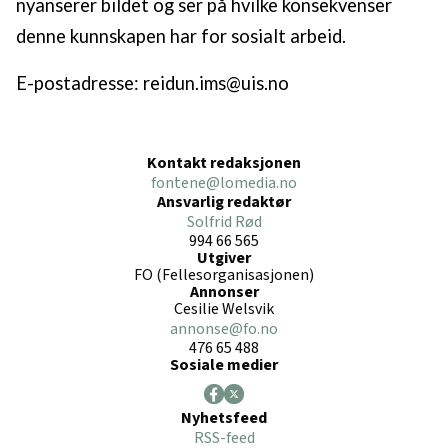
nyanserer bildet og ser på hvilke konsekvenser
denne kunnskapen har for sosialt arbeid.
E-postadresse: reidun.ims@uis.no
Kontakt redaksjonen
fontene@lomedia.no
Ansvarlig redaktør
Solfrid Rød
994 66 565
Utgiver
FO (Fellesorganisasjonen)
Annonser
Cesilie Welsvik
annonse@fo.no
476 65 488
Sosiale medier
Nyhetsfeed
RSS-feed