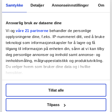
fortsatt er redaksjonelle utgivere. Monica
Samtykke
Detaljer
Annonseinnstillinger
Om
Kjørstad har sittet to perioder i det norske
FORSA-styret.
Ansvarlig bruk av dataene dine
– FORSA fremmer forskning og utvikling både i
Vi og
våre 21 partnerne
behandler de personlige
utdanningssystemet og praksisfeltet, og FORSA-
opplysningene dine, f.eks. IP-nummeret ditt, ved å bruke
teknologi som informasjonskapsler for å lagre og få
konferansene er viktige arenaer for kontakt
tilgang til informasjon på enheten din, sånn at vi kan tilby
mellom forsk-ning og praksis. Jeg synes det er
deg personlige annonser og innhold samt annonse- og
kvalitet og sus over disse konferansene. Dialogene
innholdsmåling, målgruppestatistikk og produktutvikling.
og diskusjonene flyter ganske naturlig og uformelt,
Du velger hvem som bruker dine data og i hvilke
hensikter.
og det synes jeg er verdifullt. Og praktikere er
alltid svært velkomne på FORSA-konferansene,
Under
mer info
kan du lese om hvordan dine personlige
sier Monica Kjørstad.
Tillat alle
data behandles og hvordan du kan velge hvordan de skal
brukes. Du kan hele tiden endre eller trekke tilbake ditt
Selv kom hun til forskningen etter mange år som
samtykke fra erklæringen om informasjonskapsler.
Tilpass
sosionom i praksisfeltet, blant annet som