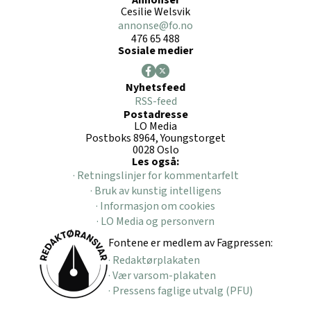
Annonser
Cesilie Welsvik
annonse@fo.no
476 65 488
Sosiale medier
Nyhetsfeed
RSS-feed
Postadresse
LO Media
Postboks 8964, Youngstorget
0028 Oslo
Les også:
· Retningslinjer for kommentarfelt
· Bruk av kunstig intelligens
· Informasjon om cookies
· LO Media og personvern
Fontene er medlem av Fagpressen:
· Redaktørplakaten
· Vær varsom-plakaten
· Pressens faglige utvalg (PFU)