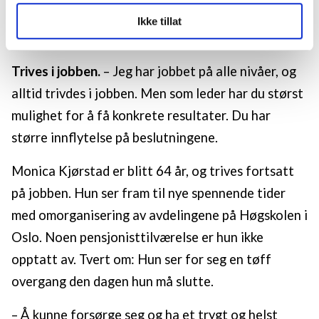
LO Medias publikasjoner frifagbevegelse.no, hk-nytt.no
sosialsjef i bydel Bygdøy Frogner i Oslo. En
Ikke tillat
og fontene.no bruker informasjonskapsler (cookies) for å
fantastisk jobb, synes hun.
lære hvordan våre nettsider blir brukt slik at vi tilby
relevant innhold, tilpassede annonser og utarbeide
Trives i jobben.
– Jeg har jobbet på alle nivåer, og
statistikk.
alltid trivdes i jobben. Men som leder har du størst
Vi deler bare informasjon om hvordan du bruker
nettstedet med LO Medias egne samarbeidspartnere
mulighet for å få konkrete resultater. Du har
innenfor analyse og annonsering. Disse er angitt i
større innflytelse på beslutningene.
oversikten lengre ned på denne siden.
Monica Kjørstad er blitt 64 år, og trives fortsatt
på jobben. Hun ser fram til nye spennende tider
med omorganisering av avdelingene på Høgskolen i
Oslo. Noen pensjonisttilværelse er hun ikke
opptatt av. Tvert om: Hun ser for seg en tøff
overgang den dagen hun må slutte.
– Å kunne forsørge seg og ha et trygt og helst