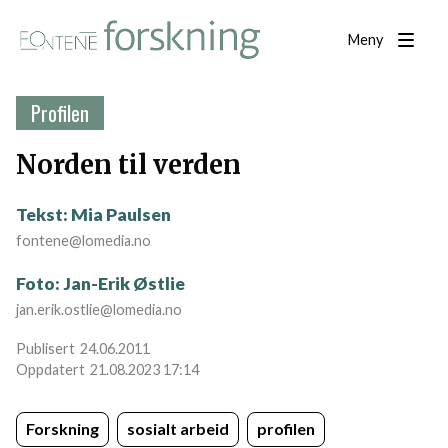
Meny
Profilen
Norden til verden
Tekst: Mia Paulsen
fontene@lomedia.no
Foto: Jan-Erik Østlie
jan.erik.ostlie@lomedia.no
24.06.2011
21.08.2023 17:14
Forskning
sosialt arbeid
profilen