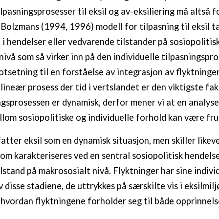
ilpasningsprosesser til eksil og av-eksiliering må altså f
 Bolzmans (1994, 1996) modell for tilpasning til eksil t
i hendelser eller vedvarende tilstander på sosiopolitisk
nivå som så virker inn på den individuelle tilpasningspr
otsetning til en forståelse av integrasjon av flyktninge
 lineær prosess der tid i vertslandet er den viktigste fa
gsprosessen er dynamisk, derfor mener vi at en analys
llom sosiopolitiske og individuelle forhold kan være fru
tter eksil som en dynamisk situasjon, men skiller likev
som karakteriseres ved en sentral sosiopolitisk hendelse
lstand på makrososialt nivå. Flyktninger har sine indivi
 disse stadiene, de uttrykkes på særskilte vis i eksilmilj
 hvordan flyktningene forholder seg til både opprinnels