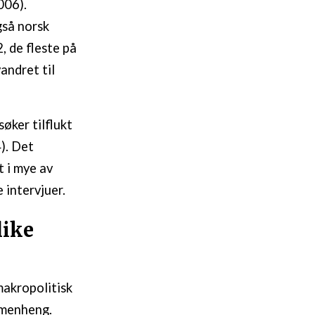
006).
gså norsk
, de fleste på
andret til
søker tilflukt
). Det
t i mye av
 intervjuer.
like
makropolitisk
ammenheng.