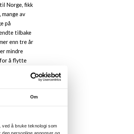
il Norge, fikk
n, mange av
ge på
vendte tilbake
mer enn tre år
ler mindre
or å flytte
hilenske
ervjuene var
Om
 på norsk,
om
enset
, ved å bruke teknologi som
lby deg personlige annonser og