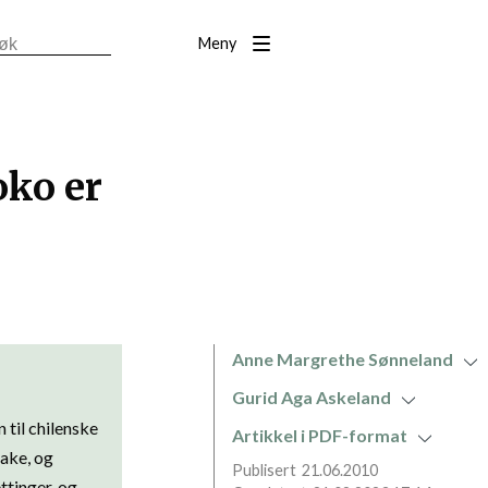
Meny
oko er
Anne Margrethe Sønneland
Gurid Aga Askeland
 til chilenske
Artikkel i PDF-format
bake, og
21.06.2010
ttinger, og