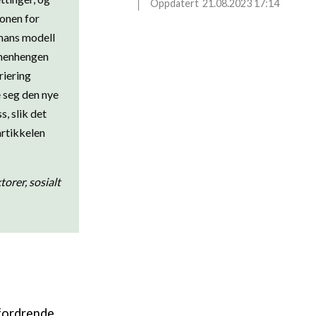
21.08.2023 17:14
jonen for
zmans modell
mmenhengen
riering
e seg den nye
, slik det
artikkelen
torer, sosialt
tfordrende