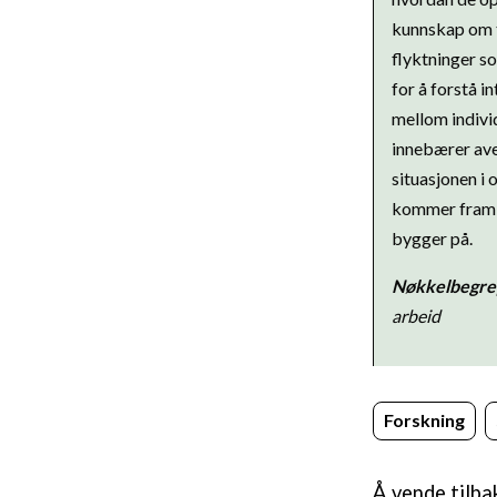
kunnskap om ti
flyktninger s
for å forstå 
mellom individ
innebærer avek
situasjonen i 
kommer fram i
bygger på.
Nøkkelbegre
arbeid
Forskning
Å vende tilbak