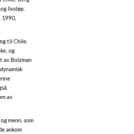
og livsløp.
, 1990,
g til Chile.
ake, og
et av Bolzman
n dynamisk
denne
gså
om av
r og menn, som
 de ankom