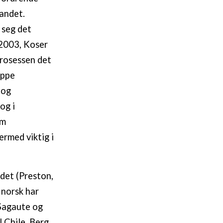
landet.
 seg det
 2003, Koser
prosessen det
uppe
 og
og i
om
ermed viktig i
ndet (Preston,
 norsk har
Sagaute og
 Chile. Berg