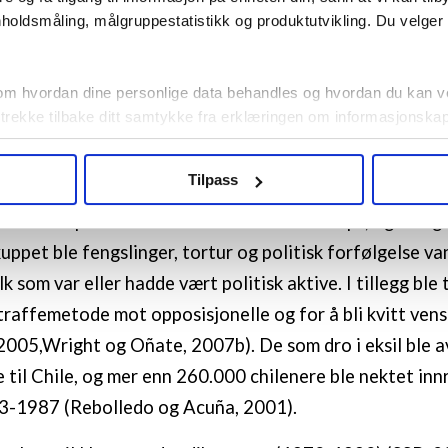
holdsmåling, målgruppestatistikk og produktutvikling. Du velge
 gir vi en kort oversikt over chilensk eksil, før vi beskr
l deretter analysere vårt eget materiale med utgangspun
om hvordan dine personlige data behandles og hvordan du kan v
 trekke tilbake ditt samtykke fra erklæringen om informasjonskap
e, eksil og tilbakevending
agbevegelse.no, hk-nytt.no og fontene.no bruker informasjonskaps
Tilpass
mber 1973 ble Allendes regjering styrtet i et militærkup
ukt slik at vi tilby relevant innhold, tilpassede annonser og utarbe
m hvordan du bruker nettstedet med LO Medias egne samarbeidsp
ene etterpå ble rundt 3.000 mennesker drept, og mang
 i oversikten lengre ned på denne siden.
kuppet ble fengslinger, tortur og politisk forfølgelse van
k som var eller hadde vært politisk aktive. I tillegg ble
traffemetode mot opposisjonelle og for å bli kvitt vens
005,Wright og Oñate, 2007b). De som dro i eksil ble a
 til Chile, og mer enn 260.000 chilenere ble nektet innr
3-1987 (Rebolledo og Acuña, 2001).