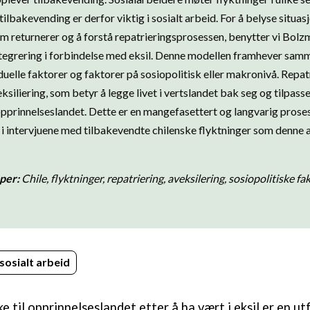
lbakevending er derfor viktig i sosialt arbeid. For å belyse situas
om returnerer og å forstå repatrieringsprosessen, benytter vi Bol
integrering i forbindelse med eksil. Denne modellen framhever sa
uelle faktorer og faktorer på sosiopolitisk eller makronivå. Repat
siliering, som betyr å legge livet i vertslandet bak seg og tilpass
opprinnelseslandet. Dette er en mangefasettert og langvarig prosess
 intervjuene med tilbakevendte chilenske flyktninger som denne 
per:
Chile, flyktninger, repatriering, aveksilering, sosiopolitiske fak
sosialt arbeid
e til opprinnelseslandet etter å ha vært i eksil er en u