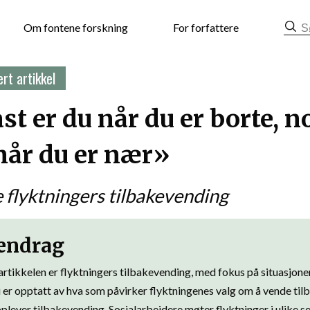
mat
Om fontene forskning
For forfattere
rt artikkel
t er du når du er borte, n
når du er nær»
 flyktningers tilbakevending
ndrag
rtikkelen er flyktningers tilbakevending, med fokus på situasjonen
i er opptatt av hva som påvirker flyktningenes valg om å vende til
lever tilbakevending. Sosialarbeidere møter flyktninger i ulike se