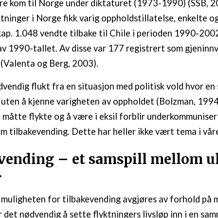
re kom til Norge under diktaturet (1973-1990) (SSB, 2
tninger i Norge fikk varig oppholdstillatelse, enkelte o
ap. 1.048 vendte tilbake til Chile i perioden 1990-2002
v 1990-tallet. Av disse var 177 registrert som gjeninnv
(Valenta og Berg, 2003).
dvendig flukt fra en situasjon med politisk vold hvor en 
 uten å kjenne varigheten av oppholdet (Bolzman, 1994
å måtte flykte og å være i eksil forblir underkommuniser
m tilbakevending. Dette har heller ikke vært tema i våre
vending – et samspill mellom u
r
 muligheten for tilbakevending avgjøres av forhold på 
er det nødvendig å sette flyktningers livsløp inn i en s