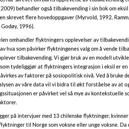
(2009) behandler også tilbakevending i sin bok om eksil 
ten skrevet flere hovedoppgaver (Myrvold, 1992, Ramm
 Godøy, 1996).
len omhandler flyktningers opplevelser av tilbakevendin
 av hva som påvirker flyktningenes valg om å vende tilb
plever tilbakevending. Vi gjør bruk av en modell utvikl
som tydeliggjør at flyktningers integrasjon i eksil er e
åvirkes av faktorer på sosiopolitisk nivå. Ved å bruke 
lysen av våre data vil vi bidra til økt forståelse av at o
gssituasjonen er påvirket vel så mye av kontekstuelle s
aktorer.
gger på intervjuer med 13 chilenske flyktninger, kvinne
flyktninger til Norge som voksne eller unge voksne. Da