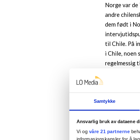
Norge var de 
andre chilens
dem født i No
intervjutidspu
til Chile. På 
i Chile, noen
regelmessig t
tilbake til No
Informantene 
nettverk i Nor
Samtykke
individuelle 
spansk og eng
Ansvarlig bruk av dataene d
tilbakevendin
Vi og
våre 21 partnerne
beha
materiale om 
informasjonskapsler for å lag