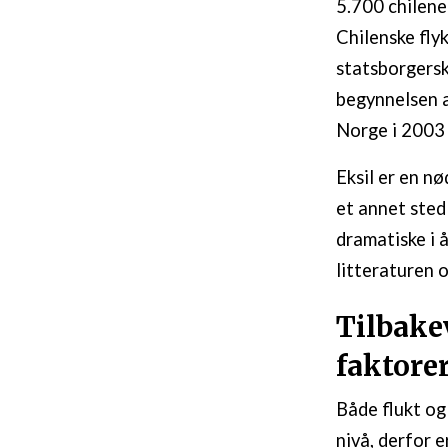
5.700 chilene
Chilenske flyk
statsborgersk
begynnelsen a
Norge i 2003 
Eksil er en nø
et annet sted
dramatiske i 
litteraturen o
Tilbake
faktore
Både flukt og
nivå, derfor 