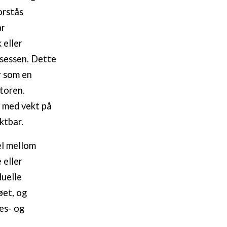
orstås
ar
 eller
osessen. Dette
r som en
ktoren.
e med vekt på
ktbar.
el mellom
 eller
duelle
øet, og
es- og