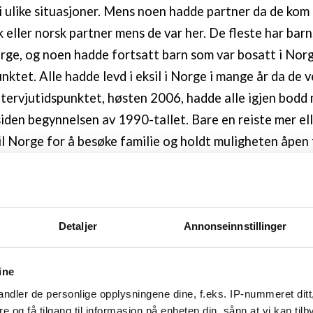
i ulike situasjoner. Mens noen hadde partner da de kom t
k eller norsk partner mens de var her. De fleste har bar
rge, og noen hadde fortsatt barn som var bosatt i Nor
nktet. Alle hadde levd i eksil i Norge i mange år da de 
intervjutidspunktet, høsten 2006, hadde alle igjen bodd 
 siden begynnelsen av 1990-tallet. Bare en reiste mer el
il Norge for å besøke familie og holdt muligheten åpen f
rge på et senere tidspunkt.
ble rekruttert ved hjelp av «snøballmetode» gjennom c
ge og Chile. Intervjuene var halvstrukturerte, ni av int
Detaljer
Annonseinnstillinger
mens ett foregikk som fokusgruppeintervju. Vi intervjuet
elsk uten tolk. Intervjuene fokuserte på beslutningen 
ine
g og opplevelsen av å være tilbake. Vi har dermed begr
ndler de personlige opplysningene dine, f.eks. IP-nummeret ditt
informantenes livssituasjon i eksil i Norge.
re og få tilgang til informasjon på enheten din, sånn at vi kan ti