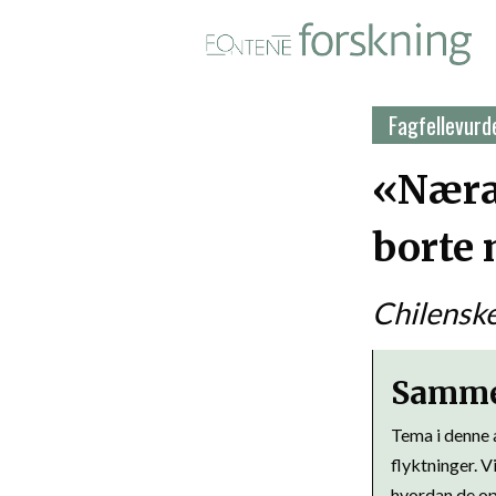
Fontene forskning i PDF-for
Fagfellevurde
«Næras
borte 
Chilenske
Samme
Tema i denne a
flyktninger. V
hvordan de opp