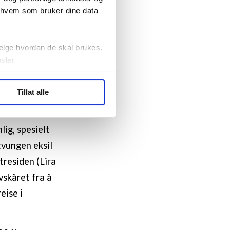
r hvem som bruker dine data
iver Bolzmans
kt i denne
elge hvordan de skal brukes.
sler.
ler (cookies) for å lære
Tillat alle
p. I løpet av
ide statistikk.
artnere innenfor analyse og
e måtte
lig, spesielt
 tvungen eksil
tresiden (Lira
vskåret fra å
eise i