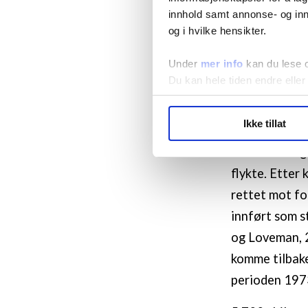
innhold samt annonse- og inn
Innledningsvis
og i hvilke hensikter.
modell. Vi vi
Under
mer info
kan du lese 
modellen.
Du kan hele tiden endre eller
Flukt fra Chil
LO Medias publikasjoner frif
Ikke tillat
Den 11. septe
hvordan våre nettsider blir br
Vi deler bare informasjon o
de første dag
annonsering. Disse er angitt
flykte. Etter 
rettet mot fol
innført som s
og Loveman, 2
komme tilbake
perioden 197