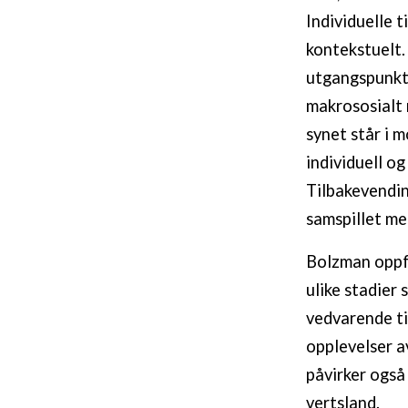
Individuelle t
kontekstuelt.
utgangspunkt 
makrososialt 
synet står i m
individuell og
Tilbakevendin
samspillet me
Bolzman oppfa
ulike stadier 
vedvarende ti
opplevelser av
påvirker også
vertsland.