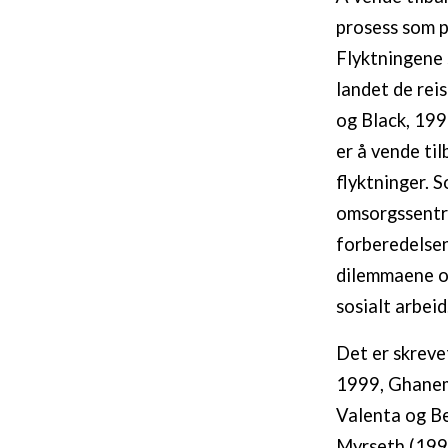
prosess som p
Flyktningene 
landet de rei
og Black, 199
er å vende til
flyktninger. 
omsorgssentre
forberedelsen
dilemmaene og
sosialt arbeid
Det er skreve
1999, Ghanem,
Valenta og B
Myrseth (1996