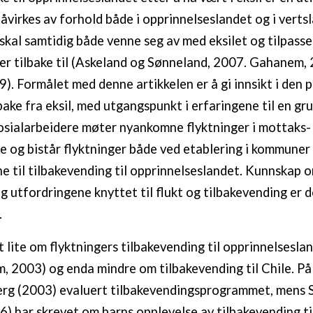
åvirkes av forhold både i opprinnelseslandet og i verts
skal samtidig både venne seg av med eksilet og tilpasse
ser tilbake til (Askeland og Sønneland, 2007. Gahanem,
9). Formålet med denne artikkelen er å gi innsikt i den 
bake fra eksil, med utgangspunkt i erfaringene til en gr
Sosialarbeidere møter nyankomne flyktninger i mottaks-
 og bistår flyktninger både ved etablering i kommuner 
e til tilbakevending til opprinnelseslandet. Kunnskap 
 utfordringene knyttet til flukt og tilbakevending er d
.
t lite om flyktningers tilbakevending til opprinnelsesla
 2003) og enda mindre om tilbakevending til Chile. På
erg (2003) evaluert tilbakevendingsprogrammet, mens 
) har skrevet om barns opplevelse av tilbakevending til