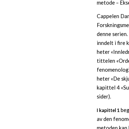
metode – Eks
Cappelen Dam
Forskningsmet
denne serien.
inndelt i fire
heter «Innledn
tittelen «Or
fenomenologis
heter «De skj
kapittel 4 «Su
sider).
beg
I kapittel 1
av den fenom
metoden kan 