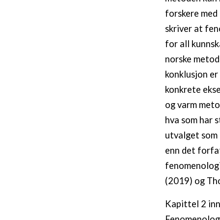
forskere med 
skriver at fe
for all kunnsk
norske metod
konklusjon e
konkrete ekse
og varm metod
hva som har s
utvalget som 
enn det forfa
fenomenologi 
(2019) og Tho
Kapittel 2 inn
Fenomenologi 