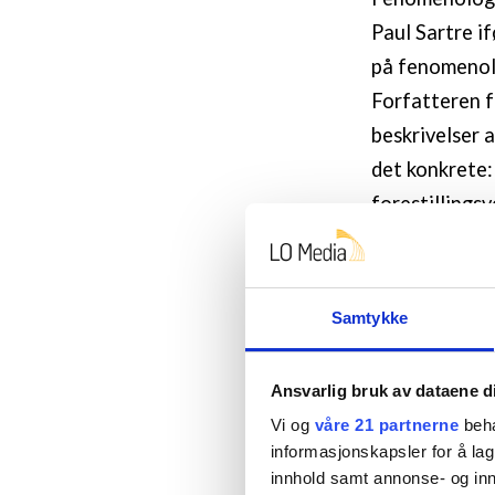
Paul Sartre i
på fenomenolo
Forfatteren f
beskrivelser 
det konkrete:
forestillings
alvor, gi opp
og vitenskape
fenomenologie
Samtykke
tenkning, en i
også når vi an
Ansvarlig bruk av dataene d
kategoriserin
Vi og
våre 21 partnerne
beha
Dette er en in
informasjonskapsler for å lag
innhold samt annonse- og inn