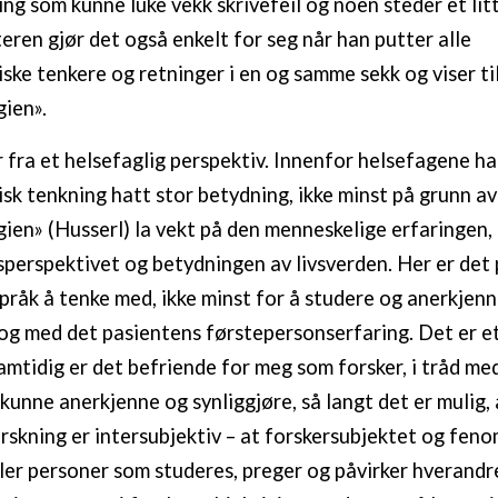
ing som kunne luke vekk skrivefeil og noen steder et lit
eren gjør det også enkelt for seg når han putter alle
ke tenkere og retninger i en og samme sekk og viser ti
ien».
r fra et helsefaglig perspektiv. Innenfor helsefagene ha
k tenkning hatt stor betydning, ikke minst på grunn a
en» (Husserl) la vekt på den menneskelige erfaringen,
perspektivet og betydningen av livsverden. Her er det 
pråk å tenke med, ikke minst for å studere og anerkjen
 og med det pasientens førstepersonserfaring. Det er et
amtidig er det befriende for meg som forsker, i tråd me
 kunne anerkjenne og synliggjøre, så langt det er mulig,
forskning er intersubjektiv – at forskersubjektet og fen
ller personer som studeres, preger og påvirker hverandre