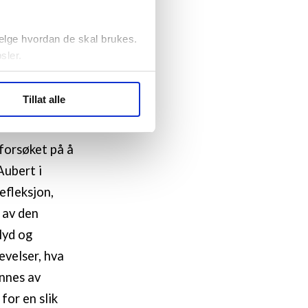
å kapittelet
n (1979).
elge hvordan de skal brukes.
som ofte er
sler.
enologiske
 med fenomenet
ler (cookies) for å lære
Tillat alle
et, i
ide statistikk.
artnere innenfor analyse og
s sosiale
 forsøket på å
Aubert i
efleksjon,
 av den
lyd og
evelser, hva
innes av
for en slik