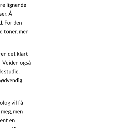
øre lignende
ser. Å
d. For den
e toner, men
en det klart
r Veiden også
k studie.
nødvendig.
olog vil få
rt meg, men
jent en