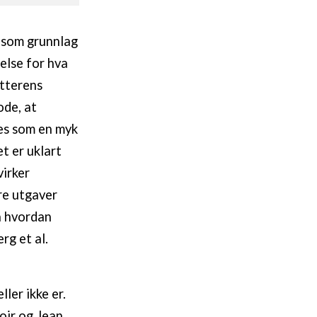
n som grunnlag
relse for hva
tterens
de, at
es som en myk
t er uklart
virker
re utgaver
å hvordan
rg et al.
ler ikke er.
oir og Jean