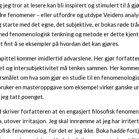
 jeg tror at lesere kan bli inspirert og stimulert til å gj
dre fenomener – eller utfordre og utdype Veidens analy
 starte med det egne, det subjektive, er bokas røde trå
med fenomenologisk tenkning og metode er dette kjent
llt fint å se eksempler på hvordan det kan gjøres.
pittel kommer imidlertid advarslene. Her gjør forfatter
tet og intersubjektivitet må tenkes sammen. Her komme
pørsmålet om hva som gjør en studie til en fenomenologis
bruker en masteroppgave som eksempel virker ganske u
 jeg tatt poenget.
d skriver forfatteren at en engasjert filosofisk fenomen
a, utover irritasjon. Jeg skal innrømme at jeg har irrite
sofisk fenomenolog, for det er jeg ikke. Boka hadde fort