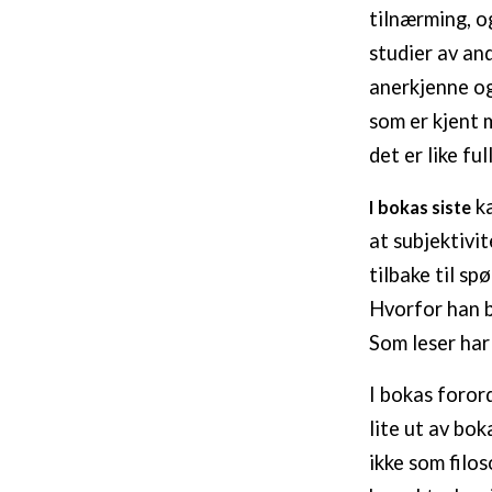
tilnærming, og
studier av an
anerkjenne og
som er kjent 
det er like fu
ka
I bokas siste
at subjektivi
tilbake til s
Hvorfor han 
Som leser har
I bokas foror
lite ut av bok
ikke som filo