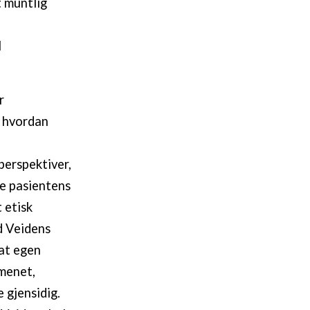
t muntlig
l
r
v hvordan
perspektiver,
ne pasientens
 etisk
d Veidens
 at egen
omenet,
 gjensidig.