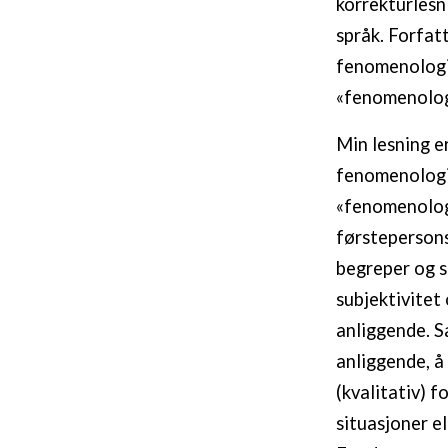
korrekturlesn
språk. Forfatt
fenomenologis
«fenomenolog
Min lesning e
fenomenologis
«fenomenologi
førstepersons
begreper og s
subjektivitet
anliggende. S
anliggende, å
(kvalitativ) 
situasjoner e