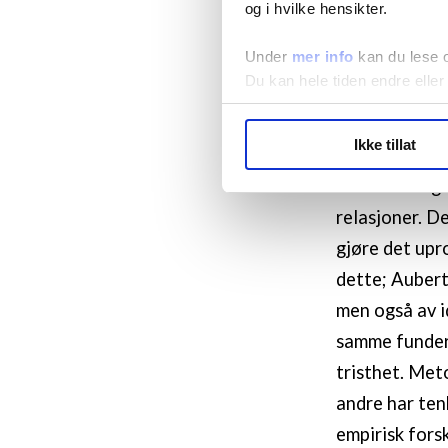
«De 
Kapittel 3
og i hvilke hensikter.
er hentet fra
Under
mer info
kan du lese 
Tittelen hens
Du kan hele tiden endre eller
uklare og nær
analyser, og 
LO Medias publikasjoner frif
Ikke tillat
søvn. Hans fe
hvordan våre nettsider blir br
Vi deler bare informasjon o
forutsetningsl
annonsering. Disse er angitt
relasjoner. De
gjøre det upr
dette; Aubert
men også av i
samme funder
tristhet. Met
andre har ten
empirisk forsk