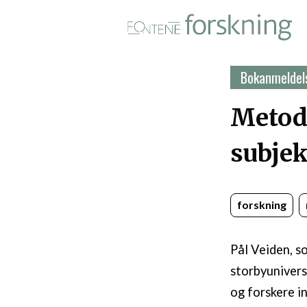
Fontene forskning i PDF-for
Bokanmeldel
Metode
subjek
forskning
Pål Veiden, 
storbyunivers
og forskere i