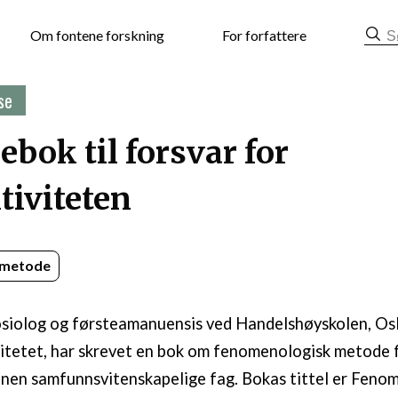
mat
Om fontene forskning
For forfattere
se
bok til forsvar for
tiviteten
metode
sosiolog og førsteamanuensis ved Handelshøyskolen, O
itetet, har skrevet en bok om fenomenologisk metode 
nnen samfunnsvitenskapelige fag. Bokas tittel er Feno