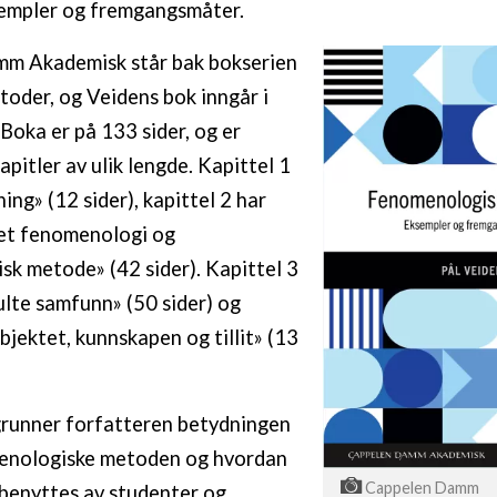
empler og fremgangsmåter.
m Akademisk står bak bokserien
oder, og Veidens bok inngår i
 Boka er på 133 sider, og er
 kapitler av ulik lengde. Kapittel 1
ing» (12 sider), kapittel 2 har
det fenomenologi og
k metode» (42 sider). Kapittel 3
ulte samfunn» (50 sider) og
bjektet, kunnskapen og tillit» (13
runner forfatteren betydningen
enologiske metoden og hvordan
Cappelen Damm
benyttes av studenter og