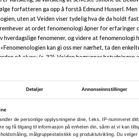
følge forfatteren ga opp å forstå Edmund Husserl. Men 
gien, uten at Veiden viser tydelig hva de da holdt fast
remhever at ordet fenomenologi åpner for erfaringer 
av hverdagslige fenomener, og videre at fenomenologi 
 «Fenomenologien kan gi oss mer nærhet, ta den enkelt
verden på alvor» (s. 32). Veiden begrunner betydningen a
merksomhet til det unike menneskets tanker og erfaring
lig, men også etisk og politisk; han skriver om den frih
n. Det er en fenomenologi som utfordrer totalitær, e
Detaljer
Annonseinnstillinger
dé om at individuelle erfaringer alltid nyanserer og tilf
alyserer forskningsdata. I tråd med en slik tenkning skr
ine
ger og idealtyper ikke er forenlig med en fenomenologi
ndler de personlige opplysningene dine, f.eks. IP-nummeret ditt
teressant og viktig del av boka.
re og få tilgang til informasjon på enheten din, sånn at vi kan ti
holdsmåling, målgruppestatistikk og produktutvikling. Du velge