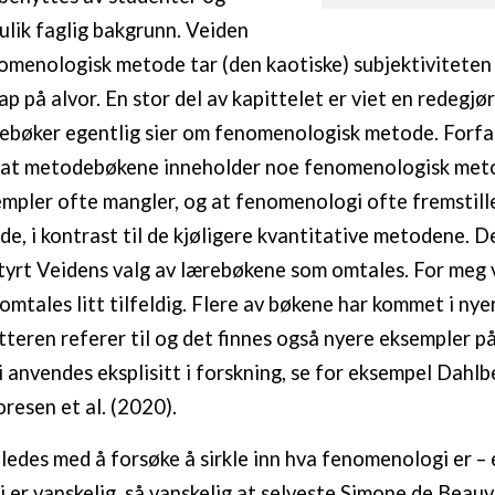
ulik faglig bakgrunn. Veiden
nomenologisk metode tar (den kaotiske) subjektivitete
ap på alvor. En stor del av kapittelet er viet en redegjø
ebøker egentlig sier om fenomenologisk metode. Forfa
r at metodebøkene inneholder noe fenomenologisk meto
mpler ofte mangler, og at fenomenologi ofte fremstill
e, i kontrast til de kjøligere kvantitative metodene. De
tyrt Veidens valg av lærebøkene som omtales. For meg 
omtales litt tilfeldig. Flere av bøkene har kommet i nye
tteren referer til og det finnes også nyere eksempler p
anvendes eksplisitt i forskning, se for eksempel Dahlbe
resen et al. (2020).
ledes med å forsøke å sirkle inn hva fenomenologi er – el
er vanskelig, så vanskelig at selveste Simone de Beauv