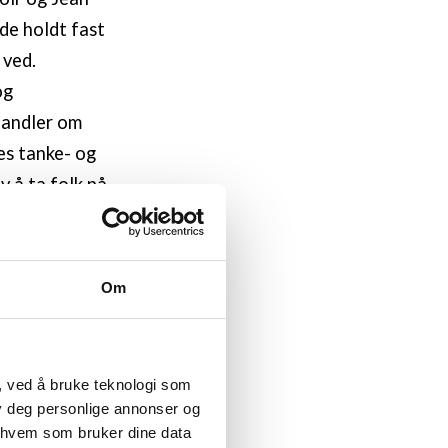
de holdt fast
 ved.
og
handler om
es tanke- og
v å ta folk på
er metodisk
etssøkende
nsrettet
Om
ører noe nytt,
iver Veiden at
sk tilnærming.
, ved å bruke teknologi som
lby deg personlige annonser og
r hvem som bruker dine data