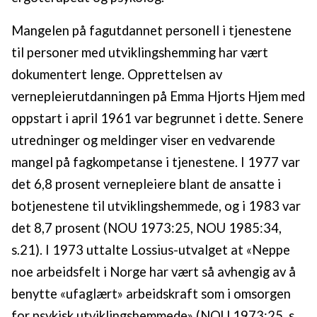
Mangelen på fagutdannet personell i tjenestene
til personer med utviklingshemming har vært
dokumentert lenge. Opprettelsen av
vernepleierutdanningen på Emma Hjorts Hjem med
oppstart i april 1961 var begrunnet i dette. Senere
utredninger og meldinger viser en vedvarende
mangel på fagkompetanse i tjenestene. I 1977 var
det 6,8 prosent vernepleiere blant de ansatte i
botjenestene til utviklingshemmede, og i 1983 var
det 8,7 prosent (NOU 1973:25, NOU 1985:34,
s.21). I 1973 uttalte Lossius-utvalget at «Neppe
noe arbeidsfelt i Norge har vært så avhengig av å
benytte «ufaglært» arbeidskraft som i omsorgen
for psykisk utviklingshemmede» (NOU 1973:25, s.