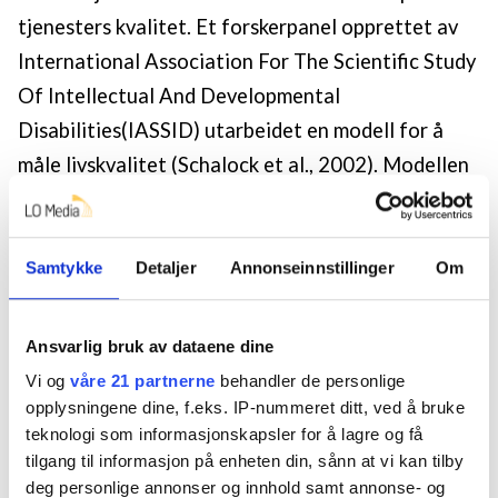
tjenesters kvalitet. Et forskerpanel opprettet av
International Association For The Scientific Study
Of Intellectual And Developmental
Disabilities(IASSID) utarbeidet en modell for å
måle livskvalitet (Schalock et al., 2002). Modellen
er inndelt i de åtte domenene: «Self-
determination, Social inclusion, Rights, Personal
development, Emotional well-being, Physical well-
Samtykke
Detaljer
Annonseinnstillinger
Om
being, Interpersonal relations, and Material well-
being». For å sikre at personer med
Ansvarlig bruk av dataene dine
utviklingshemming har god livskvalitet, kreves ofte
Vi og
våre 21 partnerne
behandler de personlige
tiltak og tjenester innen flere av de åtte
opplysningene dine, f.eks. IP-nummeret ditt, ved å bruke
teknologi som informasjonskapsler for å lagre og få
domenene fordi kognitiv funksjonsnedsettelse
tilgang til informasjon på enheten din, sånn at vi kan tilby
påvirker mange livsområder (Mansell & Beadel-
deg personlige annonser og innhold samt annonse- og