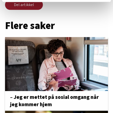
Del artikkel
relevant innhold, tilpassede annonser og utarbeide
statistikk.
Vi deler bare informasjon om hvordan du bruker
Flere saker
nettstedet med LO Medias egne samarbeidspartnere
innenfor analyse og annonsering. Disse er angitt i
oversikten lengre ned på denne siden.
– Jeg er mettet på sosial omgang når
jeg kommer hjem