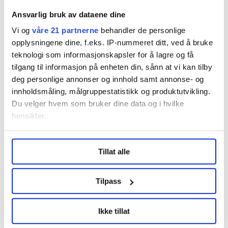
Ola Tømmerås
Ansvarlig bruk av dataene dine
Også arbeidsgiversiden i kommunene, KS, er fornøyd
Vi og
våre 21 partnerne
behandler de personlige
med en løsning.
opplysningene dine, f.eks. IP-nummeret ditt, ved å bruke
teknologi som informasjonskapsler for å lagre og få
– KS er glad for at vi har fått en meklingsløsning som
tilgang til informasjon på enheten din, sånn at vi kan tilby
ivaretar hele laget av ansatte i kommuner og
deg personlige annonser og innhold samt annonse- og
fylkeskommuner innenfor en samlet tariffavtale, som
innholdsmåling, målgruppestatistikk og produktutvikling.
også tar hensyn til en svært vanskelig
Du velger hvem som bruker dine data og i hvilke
kommuneøkonomi, sier KS’ forhandlingsleder Tor Arne
hensikter.
Gangsø.
Under
mer info
kan du lese om hvordan dine personlige
Tillat alle
data behandles og hvordan du kan velge hvordan de skal
brukes. Du kan hele tiden endre eller trekke tilbake ditt
samtykke fra erklæringen om informasjonskapsler.
Tilpass
Nyheter
Lønnsoppgjøret
LO Medias publikasjoner frifagbevegelse.no, hk-nytt.no
Ikke tillat
og fontene.no bruker informasjonskapsler (cookies) for å
lære hvordan våre nettsider blir brukt slik at vi tilby