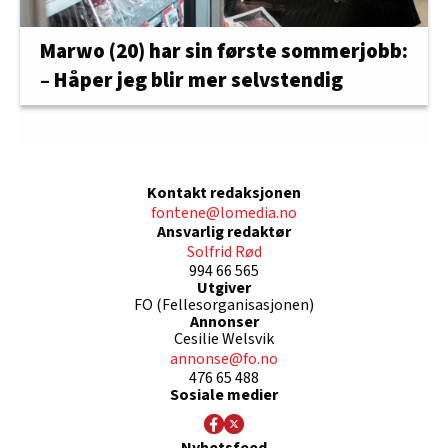
Marwo (20) har sin første sommerjobb:
– Håper jeg blir mer selvstendig
Kontakt redaksjonen
fontene@lomedia.no
Ansvarlig redaktør
Solfrid Rød
994 66 565
Utgiver
FO (Fellesorganisasjonen)
Annonser
Cesilie Welsvik
annonse@fo.no
476 65 488
Sosiale medier