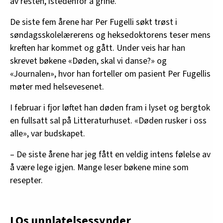
av resten, istedenfor å grine.
De siste fem årene har Per Fugelli søkt trøst i
søndagsskolelærerens og heksedoktorens teser mens
kreften har kommet og gått. Under veis har han
skrevet bøkene «Døden, skal vi danse?» og
«Journalen», hvor han forteller om pasient Per Fugellis
møter med helsevesenet.
I februar i fjor løftet han døden fram i lyset og bergtok
en fullsatt sal på Litteraturhuset. «Døden rusker i oss
alle», var budskapet.
– De siste årene har jeg fått en veldig intens følelse av
å være lege igjen. Mange leser bøkene mine som
resepter.
LOs unnlatelsessynder