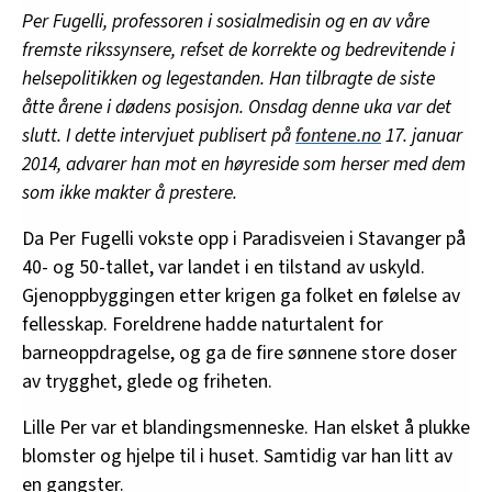
Per Fugelli, professoren i sosialmedisin og en av våre
fremste rikssynsere, refset de korrekte og bedrevitende i
helsepolitikken og legestanden. Han tilbragte de siste
åtte årene i dødens posisjon. Onsdag denne uka var det
slutt. I dette intervjuet publisert på
fontene.no
17. januar
2014, advarer han mot en høyreside som herser med dem
som ikke makter å prestere.
Da Per Fugelli vokste opp i Paradisveien i Stavanger på
40- og 50-tallet, var landet i en tilstand av uskyld.
Gjenoppbyggingen etter krigen ga folket en følelse av
fellesskap. Foreldrene hadde naturtalent for
barneoppdragelse, og ga de fire sønnene store doser
av trygghet, glede og friheten.
Lille Per var et blandingsmenneske. Han elsket å plukke
blomster og hjelpe til i huset. Samtidig var han litt av
en gangster.