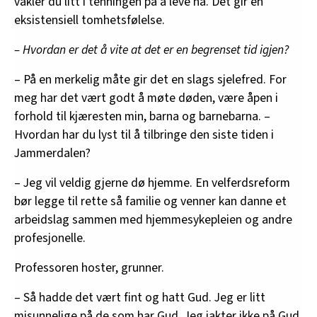
vakler du litt i tenningen på å leve nå. Det gir en
eksistensiell tomhetsfølelse.
– Hvordan er det å vite at det er en begrenset tid igjen?
– På en merkelig måte gir det en slags sjelefred. For
meg har det vært godt å møte døden, være åpen i
forhold til kjæresten min, barna og barnebarna. –
Hvordan har du lyst til å tilbringe den siste tiden i
Jammerdalen?
– Jeg vil veldig gjerne dø hjemme. En velferdsreform
bør legge til rette så familie og venner kan danne et
arbeidslag sammen med hjemmesykepleien og andre
profesjonelle.
Professoren hoster, grunner.
– Så hadde det vært fint og hatt Gud. Jeg er litt
misunnelige på de som har Gud. Jeg jakter ikke på Gud,