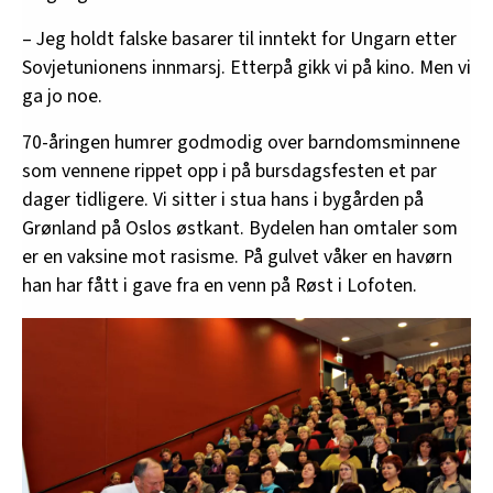
– Jeg holdt falske basarer til inntekt for Ungarn etter
Sovjetunionens innmarsj. Etterpå gikk vi på kino. Men vi
ga jo noe.
70-åringen humrer godmodig over barndomsminnene
som vennene rippet opp i på bursdagsfesten et par
dager tidligere. Vi sitter i stua hans i bygården på
Grønland på Oslos østkant. Bydelen han omtaler som
er en vaksine mot rasisme. På gulvet våker en havørn
han har fått i gave fra en venn på Røst i Lofoten.