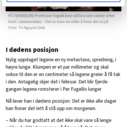
lære hvordan våre nettsider blir brukt slik at vi tilby
relevant innhold, tilpassede annonser og utarbeide
PÅ TERSKELEN: Professor Fugelli lurer på hva som venter etter
statistikk.
livet i Jammerdalen. - Det er bare en måte å finne det ut på.
Vi deler bare informasjon om hvordan du bruker
Tri Nguyen Dinh
nettstedet med LO Medias egne samarbeidspartnere
innenfor analyse og annonsering. Disse er angitt i
oversikten lengre ned på denne siden.
I dødens posisjon
Nylig oppdaget legene en ny metastase, spredning, i
høyre lunge. Klumpen er et par millimeter og skal
vokse til den er en centimeter så legene greier å få tak
i den. Antagelig skjer det i februar. Det blir fjerde
gangen legene romsterer i Per Fugellis lunger.
Nå lever han i dødens posisjon. Det er ikke alle dager
han finner det lett å stå opp om morgenen.
– Når du har godtatt at det ikke skal vare så lenge