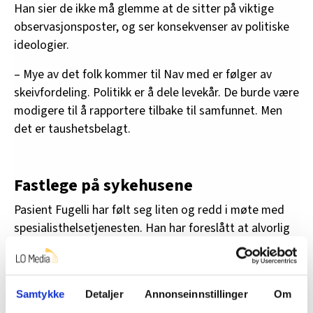
Han sier de ikke må glemme at de sitter på viktige
observasjonsposter, og ser konsekvenser av politiske
ideologier.
– Mye av det folk kommer til Nav med er følger av
skeivfordeling. Politikk er å dele levekår. De burde være
modigere til å rapportere tilbake til samfunnet. Men
det er taushetsbelagt.
Fastlege på sykehusene
Pasient Fugelli har følt seg liten og redd i møte med
spesialisthelsetjenesten. Han har foreslått at alvorlig
syke får en fastlege når de legges inn på sykehus.
– Når du er alvorlig syk er du veldig redd. Da trenger
du tillit og trygghet. Når behandlingen varer over tid
Samtykke
Detaljer
Annonseinnstillinger
Om
er det viktig å ha kontinuitet.