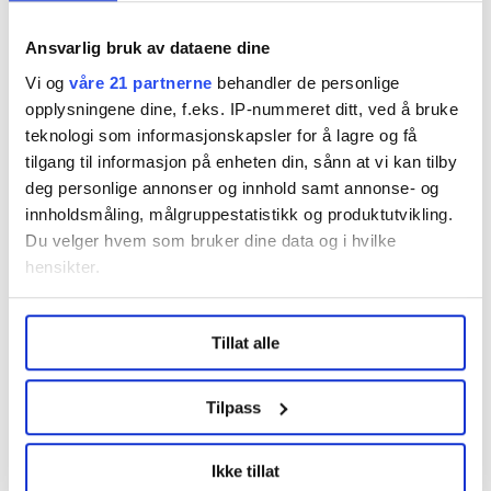
Han undrer på om sykdom kan være en kilde til helse.
Ansvarlig bruk av dataene dine
Vi og
våre 21 partnerne
behandler de personlige
– Sykdom hjelper deg til å se at Professor Good
opplysningene dine, f.eks. IP-nummeret ditt, ved å bruke
Enough har rett. Sykdom hjelper deg til og godta deg
teknologi som informasjonskapsler for å lagre og få
selv slik du er. Sykdommen gir deg en slag fred. Den
tilgang til informasjon på enheten din, sånn at vi kan tilby
tvinger deg til en ærlig selverkjennelse, og ikke minst
deg personlige annonser og innhold samt annonse- og
til at du skal dø.
innholdsmåling, målgruppestatistikk og produktutvikling.
Du velger hvem som bruker dine data og i hvilke
hensikter.
Under
mer info
kan du lese om hvordan dine personlige
Tillat alle
data behandles og hvordan du kan velge hvordan de skal
brukes. Du kan hele tiden endre eller trekke tilbake ditt
samtykke fra erklæringen om informasjonskapsler.
Tilpass
LO Medias publikasjoner frifagbevegelse.no, hk-nytt.no
Ikke tillat
og fontene.no bruker informasjonskapsler (cookies) for å