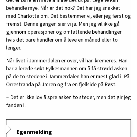
det er bare en måte å finne det ut på. Legene kan
behandle mye. Når er det nok? Det har jeg snakket
med Charlotte om. Det bestemmer vi, eller jeg først og
fremst. Denne gangen sier vi ja. Men jeg vil ikke gå
gjennom operasjoner og omfattende behandlinger
hvis det bare handler om å leve en måned eller to
lenger.
Når livet i Jammerdalen er over, vil han kremeres. Han
har allerede søkt Fylkesmannen om å få strødd asken
på de to stedene i Jammerdalen han er mest glad i. På
Orrestranda på Jæren og fra en fjellside på Røst.
– Det er ikke lov å spre asken to steder, men det gir jeg
fanden i.
Egenmelding