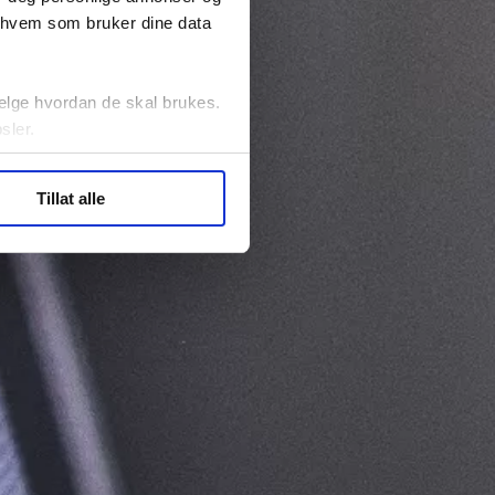
r hvem som bruker dine data
elge hvordan de skal brukes.
sler.
ler (cookies) for å lære
Tillat alle
ide statistikk.
artnere innenfor analyse og