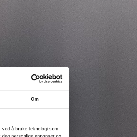
Om
, ved å bruke teknologi som
lby deg personlige annonser og