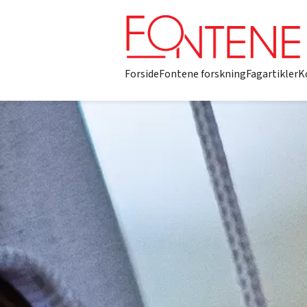
Forside
Fontene forskning
Fagartikler
K