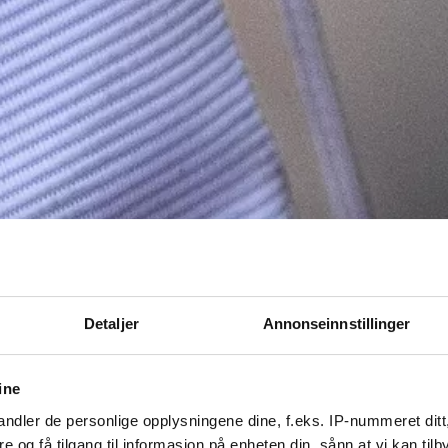
Detaljer
Annonseinnstillinger
ine
ndler de personlige opplysningene dine, f.eks. IP-nummeret ditt
re og få tilgang til informasjon på enheten din, sånn at vi kan ti