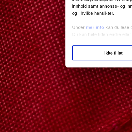
innhold samt annonse- og inn
og i hvilke hensikter.
Under
mer info
kan du lese 
Du kan hele tiden endre eller
LO Medias publikasjoner frif
Ikke tillat
hvordan våre nettsider blir br
Vi deler bare informasjon o
annonsering. Disse er angitt