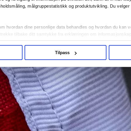
holdsmåling, målgruppestatistikk og produktutvikling. Du velge
om hvordan dine personlige data behandles og hvordan du kan v
 trekke tilbake ditt samtykke fra erklæringen om informasjonskap
agbevegelse.no, hk-nytt.no og fontene.no bruker informasjonskaps
Tilpass
ukt slik at vi tilby relevant innhold, tilpassede annonser og utarbe
m hvordan du bruker nettstedet med LO Medias egne samarbeidsp
 i oversikten lengre ned på denne siden.