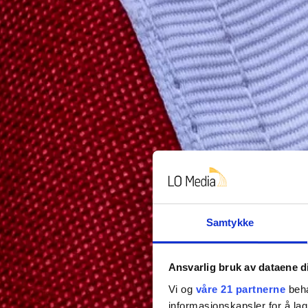
Samtykke
Ansvarlig bruk av dataene d
Vi og
våre 21 partnerne
beha
informasjonskapsler for å lag