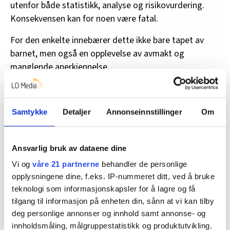
utenfor både statistikk, analyse og risikovurdering.
Konsekvensen kan for noen være fatal.
For den enkelte innebærer dette ikke bare tapet av
barnet, men også en opplevelse av avmakt og
manglende anerkjennelse.
Når ansvar blir fragmentert
Samtykke
Detaljer
Annonseinnstillinger
Om
Domstoler, barnevernstjeneste, familievernkontor og
sakkyndige vurderer slike saker innenfor ulike rammer.
Ansvarlig bruk av dataene dine
I praksis behandles samværshindring ofte som
Vi og
våre 21 partnerne
behandler de personlige
foreldrekonflikter, også der det foreligger en tydelig
opplysningene dine, f.eks. IP-nummeret ditt, ved å bruke
asymmetri. Samtidig er selve håndhevingen av
teknologi som informasjonskapsler for å lagre og få
samværet i mange tilfeller begrenset.
tilgang til informasjon på enheten din, sånn at vi kan tilby
Konsekvensen er at kontaktbruddet kan vedvare over
deg personlige annonser og innhold samt annonse- og
innholdsmåling, målgruppestatistikk og produktutvikling.
tid uten at det iverksettes korrigerende tiltak. For den