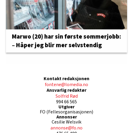
Marwo (20) har sin første sommerjobb:
– Håper jeg blir mer selvstendig
Kontakt redaksjonen
fontene@lomedia.no
Ansvarlig redaktør
Solfrid Rød
994 66 565
Utgiver
FO (Fellesorganisasjonen)
Annonser
Cesilie Welsvik
annonse@fo.no