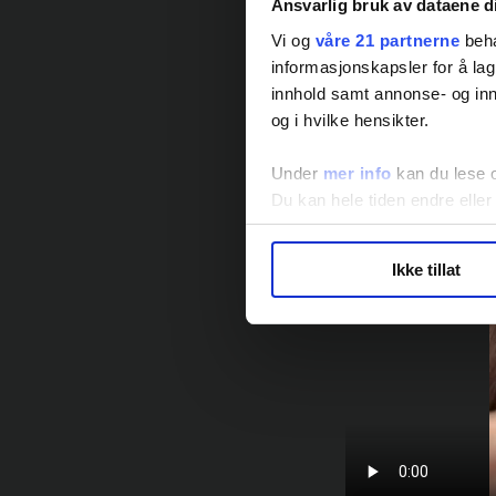
Ansvarlig bruk av dataene d
Vi og
våre 21 partnerne
beha
informasjonskapsler for å lag
innhold samt annonse- og inn
og i hvilke hensikter.
Under
mer info
kan du lese 
Du kan hele tiden endre eller
LO Medias publikasjoner frif
Ikke tillat
hvordan våre nettsider blir br
Vi deler bare informasjon o
annonsering. Disse er angitt