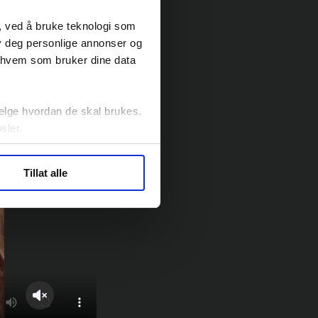
, ved å bruke teknologi som
lby deg personlige annonser og
r hvem som bruker dine data
elge hvordan de skal brukes.
sler.
ler (cookies) for å lære
Tillat alle
ide statistikk.
artnere innenfor analyse og