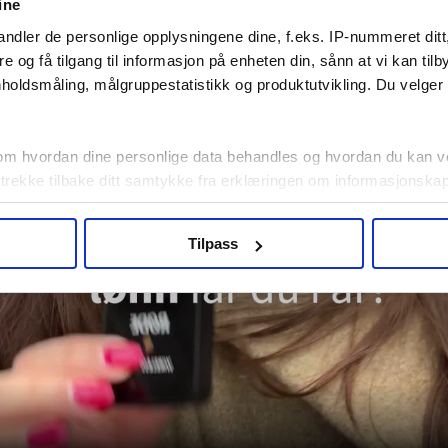
ine
ndler de personlige opplysningene dine, f.eks. IP-nummeret ditt
re og få tilgang til informasjon på enheten din, sånn at vi kan ti
holdsmåling, målgruppestatistikk og produktutvikling. Du velge
om hvordan dine personlige data behandles og hvordan du kan v
 trekke tilbake ditt samtykke fra erklæringen om informasjonskap
agbevegelse.no, hk-nytt.no og fontene.no bruker informasjonskaps
Tilpass
ukt slik at vi tilby relevant innhold, tilpassede annonser og utarbe
m hvordan du bruker nettstedet med LO Medias egne samarbeidsp
 i oversikten lengre ned på denne siden.